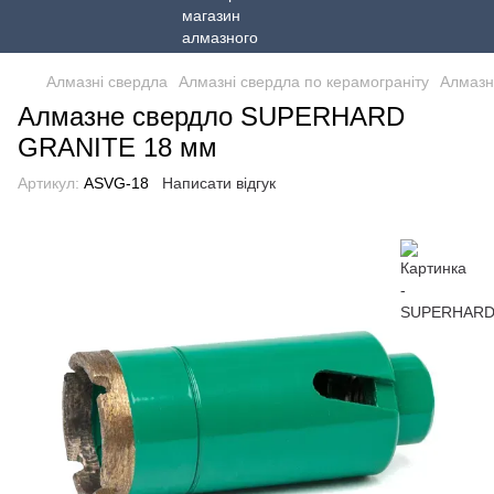
Алмазні свердла
Алмазні свердла по керамограніту
Алмазн
Алмазне свердло SUPERHARD
GRANITE 18 мм
Артикул:
ASVG-18
Написати відгук