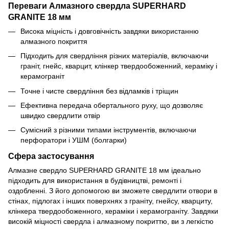
Переваги Алмазного свердла SUPERHARD
GRANITE 18 мм
Висока міцність і довговічність завдяки використанню
алмазного покриття
Підходить для свердління різних матеріалів, включаючи
граніт, гнейс, кварцит, клінкер твердообоженний, кераміку і
керамограніт
Точне і чисте свердління без відламків і тріщин
Ефективна передача обертального руху, що дозволяє
швидко свердлити отвір
Сумісний з різними типами інструментів, включаючи
перфоратори і УШМ (болгарки)
Сфера застосування
Алмазне свердло SUPERHARD GRANITE 18 мм ідеально
підходить для використання в будівництві, ремонті і
оздобленні. З його допомогою ви зможете свердлити отвори в
стінах, підлогах і інших поверхнях з граніту, гнейсу, кварциту,
клінкера твердообоженного, кераміки і керамограніту. Завдяки
високій міцності свердла і алмазному покриттю, ви з легкістю