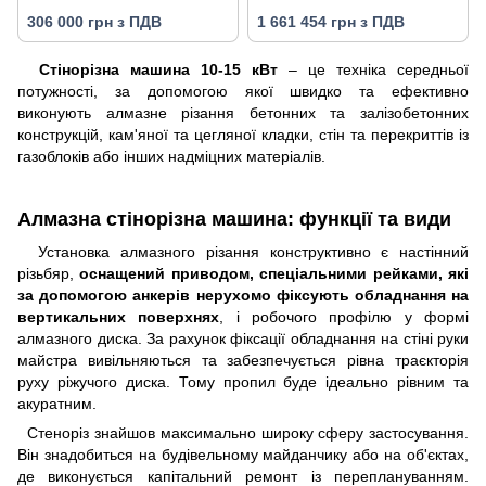
306 000 грн з ПДВ
1 661 454 грн з ПДВ
Стінорізна машина 10-15 кВт
– це техніка середньої
потужності, за допомогою якої швидко та ефективно
виконують алмазне різання бетонних та залізобетонних
конструкцій, кам'яної та цегляної кладки, стін та перекриттів із
газоблоків або інших надміцних матеріалів.
Алмазна стінорізна машина: функції та види
Установка алмазного різання конструктивно є настінний
різьбяр,
оснащений приводом, спеціальними рейками, які
за допомогою анкерів нерухомо фіксують обладнання на
вертикальних поверхнях
, і робочого профілю у формі
алмазного диска. За рахунок фіксації обладнання на стіні руки
майстра вивільняються та забезпечується рівна траєкторія
руху ріжучого диска. Тому пропил буде ідеально рівним та
акуратним.
Стеноріз знайшов максимально широку сферу застосування.
Він знадобиться на будівельному майданчику або на об'єктах,
де виконується капітальний ремонт із переплануванням.