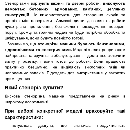
Стенорізами вирізують віконні та дверні роботи,
виконують
демонтаж бетонних, армованих, кам'яних, цегляних
конструкцій
. Їх використовують для створення сходів та
прорізів між поверхами. Алмазні диски дозволяють робити
дуже рівне пропилення, без сколів і пошкодження поверхні
поруч. Кромці та граням надалі не буде потрібно обробка та
шліфування, вони будуть повністю готові.
Зазначимо,
що стенорізні машини бувають бензиновими,
гідравлічними та електричними.
Моделі з електроприводом
найпростіші та зручніші в обслуговуванні – достатньо включити
вилку у розетку, і вони готові до роботи. Вони працюють
практично безшумно, не виділяють вихлопних газів чи
неприємних запахів. Підходять для використання у закритих
приміщеннях.
Який стеноріз купити?
Дискова стенорізна машина представлена ​​на ринку в
широкому асортименті.
При виборі конкретної моделі враховуйте такі
характеристики:
потужність двигуна, що визначає продуктивність