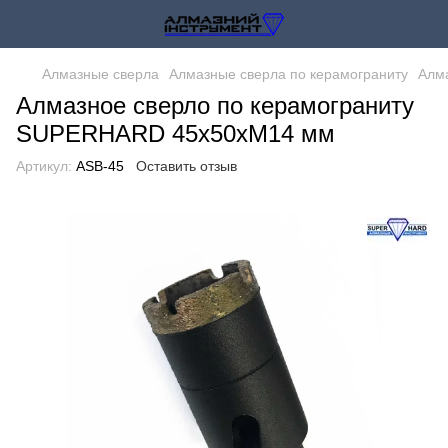
Алмазные сверла
Алмазные сверла по керамограниту
Алм
Алмазное сверло по керамограниту
SUPERHARD 45х50xМ14 мм
Артикул:
ASB-45
Оставить отзыв