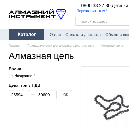
Перейти к основному контенту
0800 33 27 80,
Дзвінки
Перезвонить вам?
Каталог
О нас
Оплата и доставка
Обмен и воз
Главная
Принадлежности для алмазного инструмента
Алмазная цепь
Алмазная цепь
Бренд
Husqvarna
2
Цена, грн з ПДВ
От Цена, грн з ПДВ
До Цена, грн з ПДВ
OK