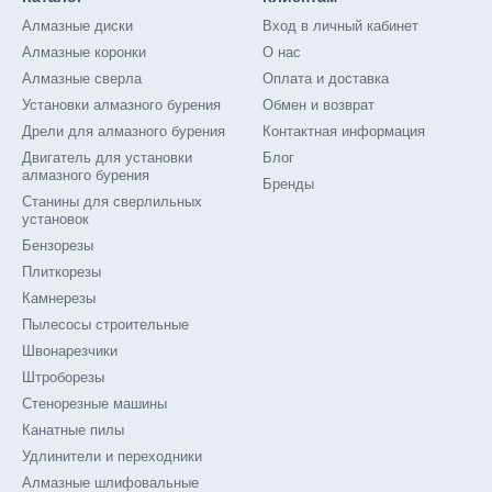
онной стены или каменную колону, увеличить оконный проем. Бенз
Алмазные диски
Вход в личный кабинет
Алмазные коронки
О нас
на бензопилу: рекомендации к выбору
Алмазные сверла
Оплата и доставка
Установки алмазного бурения
Обмен и возврат
й цепи для бензорезов рекомендуют ориентироваться н
Дрели для алмазного бурения
Контактная информация
ширина и высота алмазного сегмента, в миллиметрах;
Двигатель для установки
Блог
алмазного бурения
;
Бренды
Станины для сверлильных
рого предназначена оснастка (бензорез, бензопила);
установок
Бензорезы
ности (обычно не менее 12 месяцев, но многое зависит от условий
Плиткорезы
 с которым предназначена оснастка (бетон, железобетон);
Камнерезы
ь. Лучше выбирать продукцию от известных гарантий, которая
Пылесосы строительные
обы расходные материалы были оригинальными и это подтверждал
Швонарезчики
 цепь – хотя бы на фотографиях. Рекомендуется, чтобы зубья 
Штроборезы
циальный выступ, который регулирует максимальную глубину
Стенорезные машины
и – поинтересуйтесь, насколько надежно их соединение.
Канатные пилы
сайте очень удобная система фильтров и поиска, которая п
Удлинители и переходники
ы сомневаетесь в необходимых характеристиках,
вам стоит созв
Алмазные шлифовальные