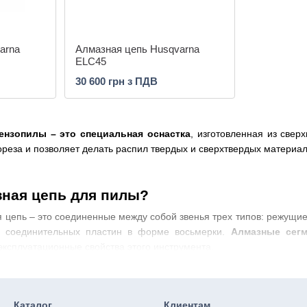
arna
Алмазная цепь Husqvarna
ELC45
30 600 грн з ПДВ
ензопилы – это специальная оснастка
, изготовленная из све
реза и позволяет делать распил твердых и сверхтвердых материа
зная цепь для пилы?
цепь – это соединенные между собой звенья трех типов: режущие 
и соединительных пластин в форме восьмерки.
Алмазные сегм
эксплуатационные свойства этого инструмента.
чивает гораздо более качественный распил бетона или желе
остной резки бетона средней и высокой прочности. При это конс
роховатостей.
Этот инструмент активность используется
в стро
Каталог
Клиентам