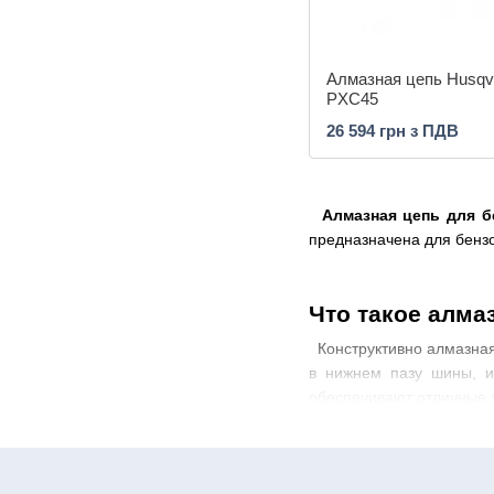
Алмазная цепь Husqv
PXC45
26 594 грн з ПДВ
Алмазная цепь для б
предназначена для бензо
Что такое алма
Конструктивно алмазная 
в нижнем пазу шины, 
обеспечивают отличные 
Алмазная цепь обеспе
предназначены для скор
ровным, без сколов и ше