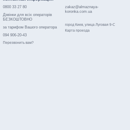
орезы с алмазными цепями используют спасатели при разборе
0800 33 27 80
zakaz@almaznaya-
koronka.com.ua
Дзвінки для всіх операторів
БЕЗКОШТОВНО
город Киев, улица Луговая 9-С
за тарифом Вашого оператора
а такие технические характеристики оснастки:
Карта проезда
094 906-20-43
Перезвонить вам?
 использования расходного материала);
 прошла сертификацию и отвечает европейским стандартам
ось необходимыми документами.
были с прямой кромкой, тогда снизится риск защемления.
На
 пропила
. Отдельные звенья должны скрепляться между собой
оможет быстро найти продукцию с необходимыми рабочими
ониться с нашими менеджерами – они проконсультируют и