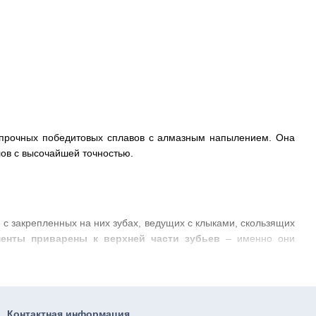
рхпрочных победитовых сплавов с алмазным напылением. Она
лов с высочайшей точностью.
с закрепленных на них зубах, ведущих с клыками, скользящих
енты приварены к верхней части зубьев
– именно они
зобетона по сравнению с другими видами оснастки. Они
трукция не крошится и не трескается, а срез выходит очень
ительстве и капитальном ремонте, демонтажных работах. Ими
Контактная информация