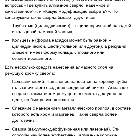
вопросы: «Где купить алмазное сверло, надежное и
качественное?», и «Какую модификацию выбрать?». По
конструкции такие сверла бывают двух типов:
Трубчатые (цилиндрические) – с цилиндрической насадкой
и кольцевой алмазной частью;
Кольцевые (форма насадки может быть разной –
цилиндрической, шестиугольной или другой), а режущий
элемент имеет форму кольца, сплошного или
сегментированного.
Есть несколько средств нанесения алмазного слоя на
режущую кромку сверла:
Гальванический. Напыление наносится на коронку путём
гальванического оседания соединений никеля. Алмазное
сверло с таким типом режущего элемента доступно по
цене, но быстро изнашивается.
Спекание с нанесением металлического припоя, в составе
которого есть хром и марганец. Такие сверла более
долговечны.
Сварка (вакуумно-диффузионная или лазерная). Эти
способы наиболее эффективны, алмазные коронки-