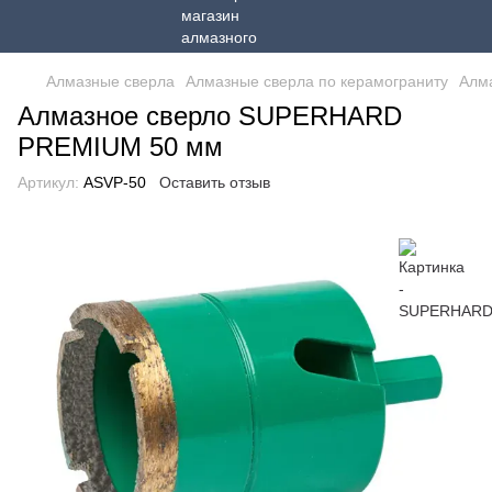
Алмазные сверла
Алмазные сверла по керамограниту
Алм
Алмазное сверло SUPERHARD
PREMIUM 50 мм
Артикул:
ASVP-50
Оставить отзыв