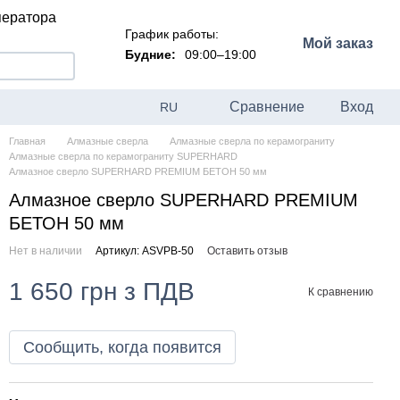
ператора
График работы:
Мой заказ
Будние:
09:00–19:00
Сравнение
Вход
RU
Главная
Алмазные сверла
Алмазные сверла по керамограниту
Алмазные сверла по керамограниту SUPERHARD
Алмазное сверло SUPERHARD PREMIUM БЕТОН 50 мм
Алмазное сверло SUPERHARD PREMIUM
БЕТОН 50 мм
Нет в наличии
Артикул: ASVPB-50
Оставить отзыв
1 650 грн з ПДВ
К сравнению
Сообщить, когда появится