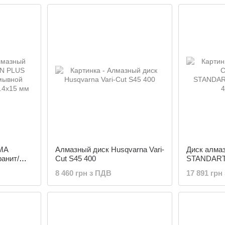
IMA
Алмазный диск Husqvarna Vari-
Диск алма
анит/
Cut S45 400
STANDART
етон/
400х25,4м
8 460 грн з ПДВ
17 891 грн
 мм