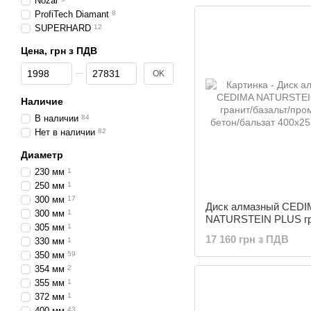
Nozar
ProfiTech Diamant
8
SUPERHARD
12
Цена, грн з ПДВ
От Цена, грн з ПДВ
До Цена, грн з ПДВ
OK
Наличие
В наличии
84
Нет в наличии
82
Диаметр
230 мм
1
250 мм
1
300 мм
17
Диск алмазный CED
300 мм
1
NATURSTEIN PLUS гр
305 мм
1
базальт/промывной б
17 160 грн з ПДВ
330 мм
1
бальзат 400х25.4х15
350 мм
59
354 мм
2
355 мм
1
372 мм
1
400 мм
43