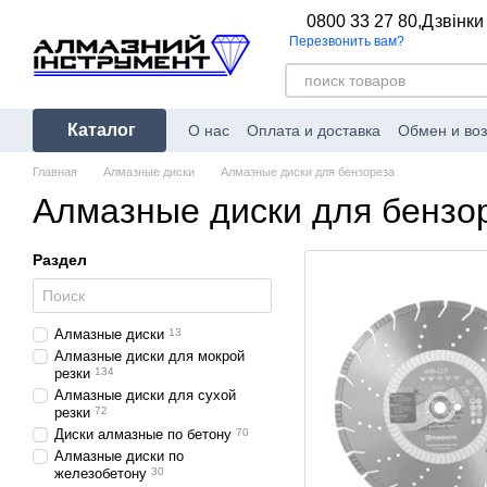
Перейти к основному контенту
0800 33 27 80,
Дзвінки
Перезвонить вам?
Каталог
О нас
Оплата и доставка
Обмен и воз
Главная
Алмазные диски
Алмазные диски для бензореза
Алмазные диски для бензо
Раздел
Алмазные диски
13
Алмазные диски для мокрой
резки
134
Алмазные диски для сухой
резки
72
Диски алмазные по бетону
70
Алмазные диски по
железобетону
30