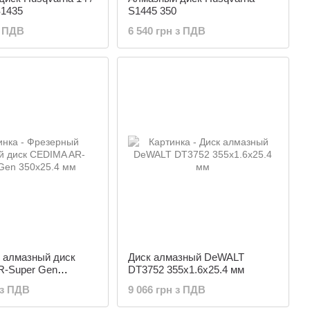
S1435
S1445 350
з ПДВ
6 540 грн з ПДВ
 алмазный диск
Диск алмазный DeWALT
-Super Gen
DT3752 355х1.6х25.4 мм
м
 з ПДВ
9 066 грн з ПДВ