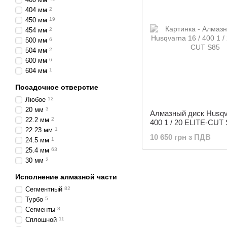
404 мм
2
450 мм
19
454 мм
2
500 мм
6
504 мм
2
600 мм
6
604 мм
1
Посадочное отверстие
Любое
12
20 мм
3
Алмазный диск Husqva
22.2 мм
2
400 1 / 20 ELITE-CUT
22.23 мм
1
10 650 грн з ПДВ
24.5 мм
1
25.4 мм
63
30 мм
2
Исполнение алмазной части
Сегментный
82
Турбо
5
Сегменты
8
Сплошной
11