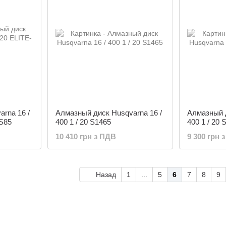
rna 16 /
Алмазный диск Husqvarna 16 /
Алмазный д
 S85
400 1 / 20 S1465
400 1 / 20 
10 410 грн з ПДВ
9 300 грн 
Назад
1
...
5
6
7
8
9