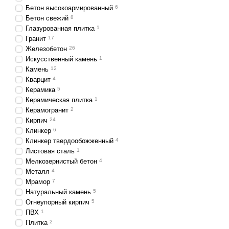
Бетон высокоармированный
6
Бетон свежий
8
Глазурованная плитка
1
Гранит
17
Железобетон
26
Искусственный камень
1
Камень
12
Кварцит
4
Керамика
5
Керамическая плитка
1
Керамогранит
2
Кирпич
24
Клинкер
6
Клинкер твердообожженный
4
Листовая сталь
1
Мелкозернистый бетон
4
Металл
4
Мрамор
7
Натуральный камень
5
Огнеупорный кирпич
5
ПВХ
1
Плитка
2