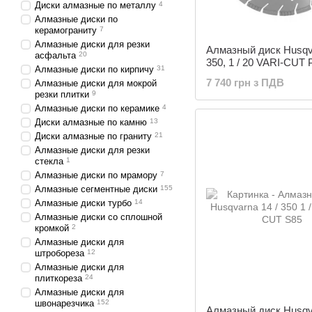
Диски алмазные по металлу
4
Алмазные диски по
керамограниту
7
Алмазные диски для резки
Алмазный диск Husqva
асфальта
20
350, 1 / 20 VARI-CUT 
Алмазные диски по кирпичу
31
7 740 грн з ПДВ
Алмазные диски для мокрой
резки плитки
9
Алмазные диски по керамике
4
Диски алмазные по камню
13
Диски алмазные по граниту
21
Алмазные диски для резки
стекла
1
Алмазные диски по мрамору
7
Алмазные сегментные диски
155
Алмазные диски турбо
14
Алмазные диски со сплошной
кромкой
2
Алмазные диски для
штробореза
12
Алмазные диски для
плиткореза
24
Алмазные диски для
швонарезчика
152
Алмазный диск Husqva