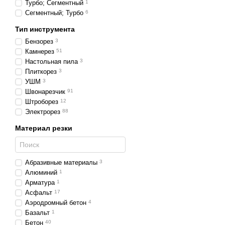
Турбо; Сегментный
1
Сегментный; Турбо
6
Тип инструмента
Бензорез
3
Камнерез
51
Настольная пила
3
Плиткорез
3
УШМ
3
Швонарезчик
91
Штроборез
12
Электрорез
88
Материал резки
Абразивные материалы
3
Алюминий
1
Арматура
1
Асфальт
17
Аэродромный бетон
4
Базальт
1
Бетон
40