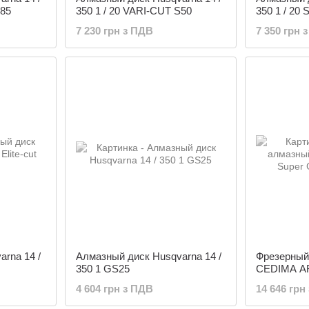
S85
350 1 / 20 VARI-CUT S50
350 1 / 20 
7 230 грн з ПДВ
7 350 грн 
rna 14 /
Алмазный диск Husqvarna 14 /
Фрезерный
350 1 GS25
CEDIMA AR
350х25.4 м
4 604 грн з ПДВ
14 646 грн