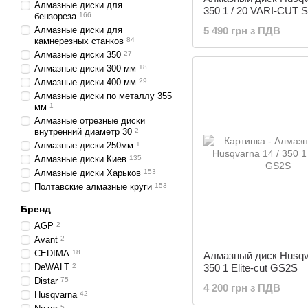
Алмазные диски для
350 1 / 20 VARI-CUT 
бензореза
166
Алмазные диски для
5 490 грн з ПДВ
камнерезных станков
84
Алмазные диски 350
27
Алмазные диски 300 мм
18
Алмазные диски 400 мм
29
Алмазные диски по металлу 355
мм
1
Алмазные отрезные диски
внутренний диаметр 30
2
Алмазные диски 250мм
1
Алмазные диски Киев
135
Алмазные диски Харьков
153
Полтавские алмазные круги
153
Бренд
AGP
2
Avant
2
CEDIMA
18
Алмазный диск Husqva
DeWALT
2
350 1 Elite-cut GS2S
Distar
75
4 200 грн з ПДВ
Husqvarna
42
5