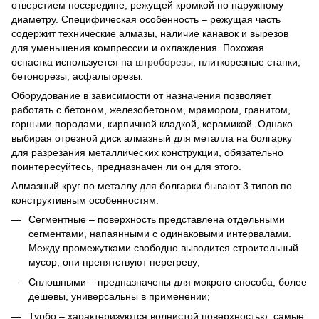
отверстием посередине, режущей кромкой по наружному
диаметру. Специфическая особенность – режущая часть
содержит технические алмазы, наличие канавок и вырезов
для уменьшения компрессии и охлаждения. Похожая
оснастка используется на
штроборезы
, плиткорезные станки,
бетонорезы, асфальторезы.
Оборудование в зависимости от назначения позволяет
работать с бетоном, железобетоном, мрамором, гранитом,
горными породами, кирпичной кладкой, керамикой. Однако
выбирая отрезной диск алмазный для металла на болгарку
для разрезания металлических конструкции, обязательно
поинтересуйтесь, предназначен ли он для этого.
Алмазный круг по металлу для болгарки бывают 3 типов по
конструктивным особенностям:
Сегментные – поверхность представлена отдельными
сегментами, напаянными с одинаковыми интервалами.
Между промежутками свободно выводится строительный
мусор, они препятствуют перегреву;
Сплошными – предназначены для мокрого способа, более
дешевы, универсальны в применении;
Турбо – характеризуются волнистой поверхностью, самые