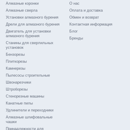
Алмазные коронки
О нас
Алмазные сверла
Оплата и доставка
Установки алмазного бурения
Обмен и возврат
Дрели для алмазного бурения
Контактная информация
Двигатель для установки
Блог
алмазного бурения
Бренды
Станины для сверлильных
установок
Бензорезы
Плиткорезы
Камнерезы
Пылесосы строительные
Швонарезчики
Штроборезы
Стенорезные машины
Канатные пилы
Удлинители и переходники
Алмазные шлифовальные
чашки
Принадлежности для