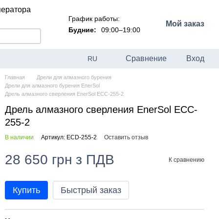
ператора
График работы:
Мой заказ
Будние:
09:00–19:00
Сравнение
Вход
RU
Главная
Дрели для алмазного бурения
Дрели для алмазного бурения EnerSol
Дрель алмазного сверления EnerSol ECC-255-2
Дрель алмазного сверления EnerSol ECC-
255-2
В наличии
Артикул: ECD-255-2
Оставить отзыв
28 650 грн з ПДВ
К сравнению
Купить
Быстрый заказ