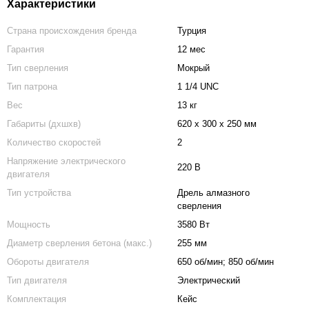
Характеристики
Страна происхождения бренда
Турция
Гарантия
12 мес
Тип сверления
Мокрый
Тип патрона
1 1/4 UNC
Вес
13 кг
Габариты (дхшхв)
620 х 300 х 250 мм
Количество скоростей
2
Напряжение электрического
220 В
двигателя
Тип устройства
Дрель алмазного
сверления
Мощность
3580 Вт
Диаметр сверления бетона (макс.)
255 мм
Обороты двигателя
650 об/мин; 850 об/мин
Тип двигателя
Электрический
Комплектация
Кейс