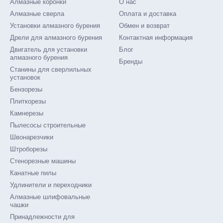
Алмазные коронки
О нас
Алмазные сверла
Оплата и доставка
Установки алмазного бурения
Обмен и возврат
Дрели для алмазного бурения
Контактная информация
Двигатель для установки
Блог
алмазного бурения
Бренды
Станины для сверлильных
установок
Бензорезы
Плиткорезы
Камнерезы
Пылесосы строительные
Швонарезчики
Штроборезы
Стенорезные машины
Канатные пилы
Удлинители и переходники
Алмазные шлифовальные
чашки
Принадлежности для