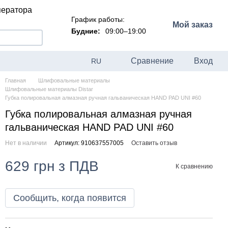
ператора
График работы:
Мой заказ
Будние:
09:00–19:00
Сравнение
Вход
RU
Главная
Шлифовальные материалы
Шлифовальные материалы Distar
Губка полировальная алмазная ручная гальваническая HAND PAD UNI #60
Губка полировальная алмазная ручная
гальваническая HAND PAD UNI #60
Нет в наличии
Артикул: 910637557005
Оставить отзыв
629 грн з ПДВ
К сравнению
Сообщить, когда появится