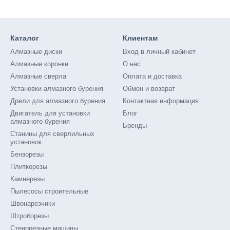
Каталог
Клиентам
Алмазные диски
Вход в личный кабинет
Алмазные коронки
О нас
Алмазные сверла
Оплата и доставка
Установки алмазного бурения
Обмен и возврат
Дрели для алмазного бурения
Контактная информация
Двигатель для установки
Блог
алмазного бурения
Бренды
Станины для сверлильных
установок
Бензорезы
Плиткорезы
Камнерезы
Пылесосы строительные
Швонарезчики
Штроборезы
Стенорезные машины