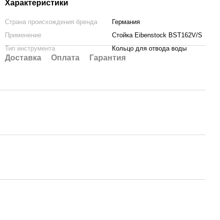
Характеристики
Страна происхождения бренда
Германия
Применение
Стойка Eibenstock BST162V/S
Тип инструмента
Кольцо для отвода воды
Доставка
Оплата
Гарантия