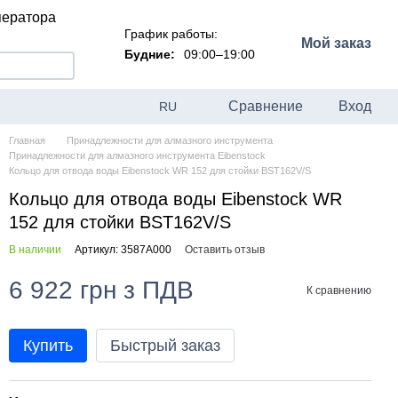
ператора
График работы:
Мой заказ
Будние:
09:00–19:00
Сравнение
Вход
RU
Главная
Принадлежности для алмазного инструмента
Принадлежности для алмазного инструмента Eibenstock
Кольцо для отвода воды Eibenstock WR 152 для стойки BST162V/S
Кольцо для отвода воды Eibenstock WR
152 для стойки BST162V/S
В наличии
Артикул: 3587A000
Оставить отзыв
6 922 грн з ПДВ
К сравнению
Купить
Быстрый заказ