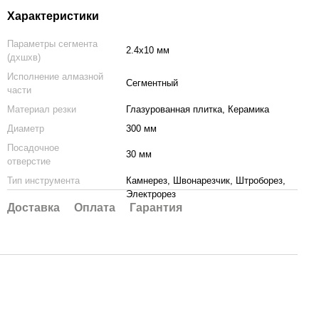
Характеристики
Параметры сегмента
2.4х10 мм
(дхшхв)
Исполнение алмазной
Сегментный
части
Материал резки
Глазурованная плитка, Керамика
Диаметр
300 мм
Посадочное
30 мм
отверстие
Тип инструмента
Камнерез, Швонарезчик, Штроборез,
Электрорез
Доставка
Оплата
Гарантия