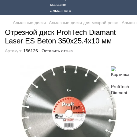
Алмазные диски
Алмазные диски для мокрой резки
Алмазн
Отрезной диск ProfiTech Diamant
Laser ES Beton 350х25.4х10 мм
Артикул:
156126
Оставить отзыв