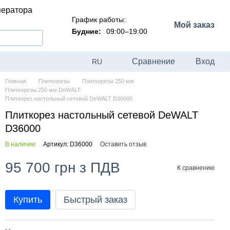
ператора
График работы:
Мой заказ
Будние:
09:00–19:00
Сравнение
Вход
RU
Главная
Плиткорезы
Плиткорезы 250 мм
Плиткорезы 250 мм DeWALT
Плиткорез настольный сетевой DeWALT D36000
Плиткорез настольный сетевой DeWALT
D36000
В наличии
Артикул: D36000
Оставить отзыв
95 700 грн з ПДВ
К сравнению
Купить
Быстрый заказ