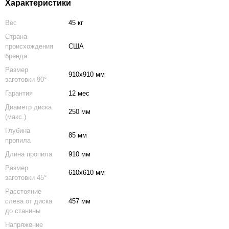
Характеристики
Вес
45 кг
Страна
происхождения
США
бренда
Размер
910х910 мм
заготовки 90°
Гарантия
12 мес
Диаметр диска
250 мм
(макс.)
Глубина
85 мм
пропила
Длина пропила
910 мм
Размер
610х610 мм
заготовки 45°
Расстояние
слева от диска
457 мм
до станины
Напряжение