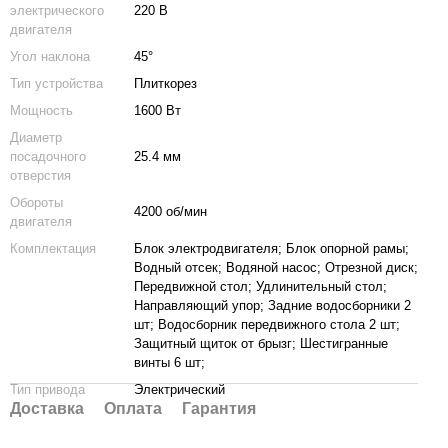
электрического
220 В
двигателя
Угол наклона
45°
Тип устройства
Плиткорез
Мощность
1600 Вт
Диаметр
посадочного
25.4 мм
отверстия
Обороты
4200 об/мин
двигателя
Комплектация
Блок электродвигателя; Блок опорной рамы;
Водный отсек; Водяной насос; Отрезной диск;
Передвижной стол; Удлинительный стол;
Направляющий упор; Задние водосборники 2
шт; Водосборник передвижного стола 2 шт;
Защитный щиток от брызг; Шестигранные
винты 6 шт;
Тип привода
Электрический
Доставка
Оплата
Гарантия