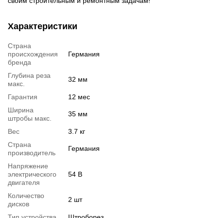
своим строительным и ремонтным задачам!
Характеристики
Страна
происхождения
Германия
бренда
Глубина реза
32 мм
макс.
Гарантия
12 мес
Ширина
35 мм
штробы макс.
Вес
3.7 кг
Страна
Германия
производитель
Напряжение
электрического
54 В
двигателя
Количество
2 шт
дисков
Тип устройства
Штроборез