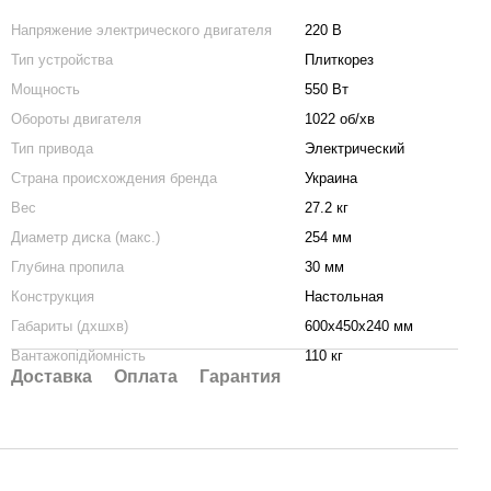
Напряжение электрического двигателя
220 В
Тип устройства
Плиткорез
Мощность
550 Вт
Обороты двигателя
1022 об/хв
Тип привода
Электрический
Страна происхождения бренда
Украина
Вес
27.2 кг
Диаметр диска (макс.)
254 мм
Глубина пропила
30 мм
Конструкция
Настольная
Габариты (дхшхв)
600x450x240 мм
Вантажопідйомність
110 кг
Доставка
Оплата
Гарантия