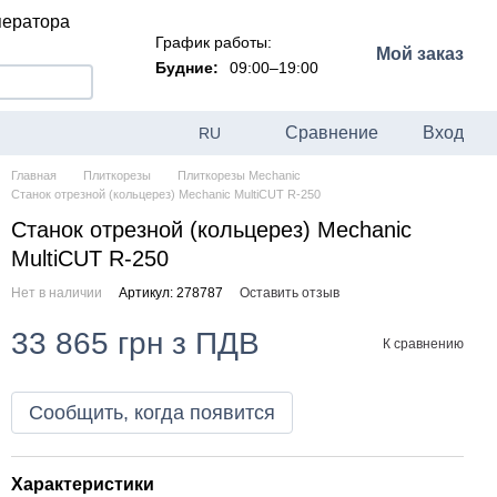
ператора
График работы:
Мой заказ
Будние:
09:00–19:00
Сравнение
Вход
RU
Главная
Плиткорезы
Плиткорезы Mechanic
Станок отрезной (кольцерез) Mechanic MultiCUT R-250
Станок отрезной (кольцерез) Mechanic
MultiCUT R-250
Нет в наличии
Артикул: 278787
Оставить отзыв
33 865 грн з ПДВ
К сравнению
Сообщить, когда появится
Характеристики