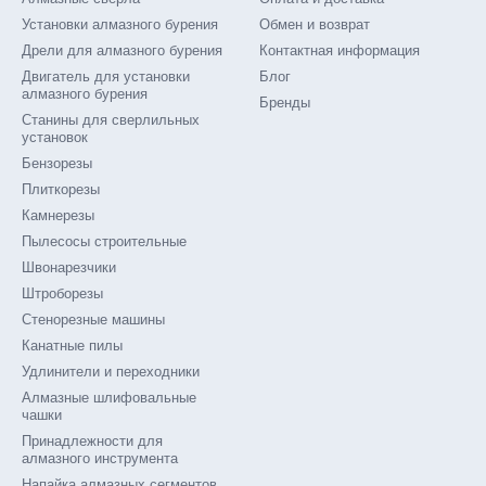
Установки алмазного бурения
Обмен и возврат
Дрели для алмазного бурения
Контактная информация
Двигатель для установки
Блог
алмазного бурения
Бренды
Станины для сверлильных
установок
Бензорезы
Плиткорезы
Камнерезы
Пылесосы строительные
Швонарезчики
Штроборезы
Стенорезные машины
Канатные пилы
Удлинители и переходники
Алмазные шлифовальные
чашки
Принадлежности для
алмазного инструмента
Напайка алмазных сегментов