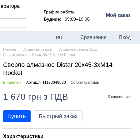
ператора
График работы:
Мой заказ
Будние:
09:00–19:00
Сравнение
Вход
RU
Главная
Алмазные сверла
Алмазные сверла Distar
Сверло алмазное Distar 20x45-3xM14 Rocket
Сверло алмазное Distar 20x45-3xM14
Rocket
В наличии
Артикул: 11120049020
Оставить отзыв
1 670 грн з ПДВ
К сравнению
Купить
Быстрый заказ
Характеристики