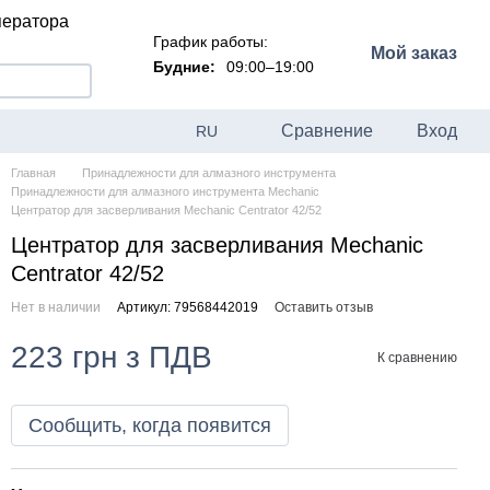
ператора
График работы:
Мой заказ
Будние:
09:00–19:00
Сравнение
Вход
RU
Главная
Принадлежности для алмазного инструмента
Принадлежности для алмазного инструмента Mechanic
Центратор для засверливания Mechanic Centrator 42/52
Центратор для засверливания Mechanic
Centrator 42/52
Нет в наличии
Артикул: 79568442019
Оставить отзыв
223 грн з ПДВ
К сравнению
Сообщить, когда появится