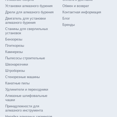
Установки алмазного бурения
Обмен и возврат
Дрели для алмазного бурения
Контактная информация
Двигатель для установки
Блог
алмазного бурения
Бренды
Станины для сверлильных
установок
Бензорезы
Плиткорезы
Камнерезы
Пылесосы строительные
Швонарезчики
Штроборезы
Стенорезные машины
Канатные пилы
Удлинители и переходники
Алмазные шлифовальные
чашки
Принадлежности для
алмазного инструмента
Напайка алмазных сегментов