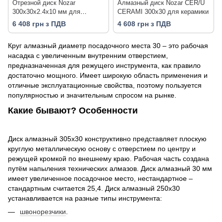
Отрезной диск Nozar
Алмазный диск Nozar CER/U
300х30х2.4х10 мм для
CERAMI 300х30 для керамики
глазурованной плитки
6 408 грн з ПДВ
4 608 грн з ПДВ
(P3230369)
Круг алмазный диаметр посадочного места 30 – это рабочая
насадка с увеличенным внутренним отверстием,
предназначенная для режущего инструмента, как правило
достаточно мощного. Имеет широкую область применения и
отличные эксплуатационные свойства, поэтому пользуется
популярностью и значительным спросом на рынке.
Какие бывают? Особенности
Диск алмазный 305х30 конструктивно представляет плоскую
круглую металлическую основу с отверстием по центру и
режущей кромкой по внешнему краю. Рабочая часть создана
путём напыления технических алмазов. Диск алмазный 30 мм
имеет увеличенное посадочное место, нестандартное –
стандартным считается 25,4. Диск алмазный 250х30
устанавливается на разные типы инструмента:
швонорезчики
.