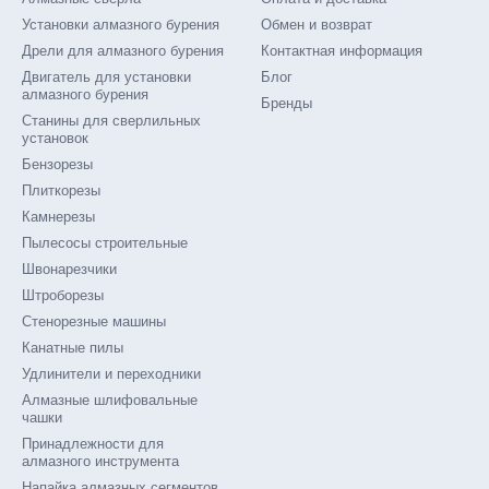
Установки алмазного бурения
Обмен и возврат
Дрели для алмазного бурения
Контактная информация
Двигатель для установки
Блог
алмазного бурения
Бренды
Станины для сверлильных
установок
Бензорезы
Плиткорезы
Камнерезы
Пылесосы строительные
Швонарезчики
Штроборезы
Стенорезные машины
Канатные пилы
Удлинители и переходники
Алмазные шлифовальные
чашки
Принадлежности для
алмазного инструмента
Напайка алмазных сегментов