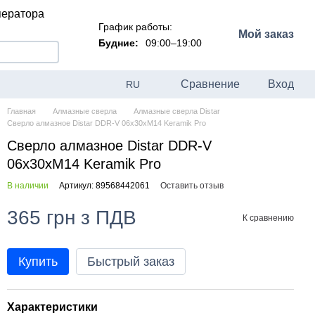
ператора
График работы:
Мой заказ
Будние:
09:00–19:00
Сравнение
Вход
RU
Главная
Алмазные сверла
Алмазные сверла Distar
Сверло алмазное Distar DDR-V 06x30xM14 Keramik Pro
Сверло алмазное Distar DDR-V
06x30xM14 Keramik Pro
В наличии
Артикул: 89568442061
Оставить отзыв
365 грн з ПДВ
К сравнению
Купить
Быстрый заказ
Характеристики