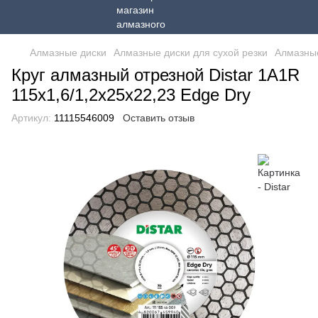
Алмазные диски
Алмазные диски для сухой резки
Алмазные
Круг алмазный отрезной Distar 1A1R
115x1,6/1,2x25x22,23 Edge Dry
Артикул:
11115546009
Оставить отзыв