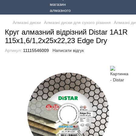
Алмазні диски
Алмазні диски для сухого різання
Алмазні ди
Круг алмазний вiдрiзний Distar 1A1R
115x1,6/1,2x25x22,23 Edge Dry
Артикул:
11115546009
Написати відгук