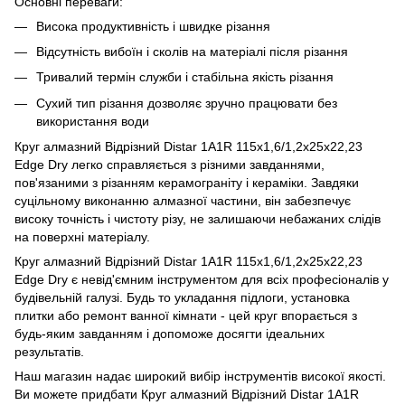
Основні переваги:
Висока продуктивність і швидке різання
Відсутність вибоїн і сколів на матеріалі після різання
Тривалий термін служби і стабільна якість різання
Сухий тип різання дозволяє зручно працювати без
використання води
Круг алмазний Відрізний Distar 1A1R 115x1,6/1,2x25x22,23
Edge Dry легко справляється з різними завданнями,
пов'язаними з різанням керамограніту і кераміки. Завдяки
суцільному виконанню алмазної частини, він забезпечує
високу точність і чистоту різу, не залишаючи небажаних слідів
на поверхні матеріалу.
Круг алмазний Відрізний Distar 1A1R 115x1,6/1,2x25x22,23
Edge Dry є невід'ємним інструментом для всіх професіоналів у
будівельній галузі. Будь то укладання підлоги, установка
плитки або ремонт ванної кімнати - цей круг впорається з
будь-яким завданням і допоможе досягти ідеальних
результатів.
Наш магазин надає широкий вибір інструментів високої якості.
Ви можете придбати Круг алмазний Відрізний Distar 1A1R