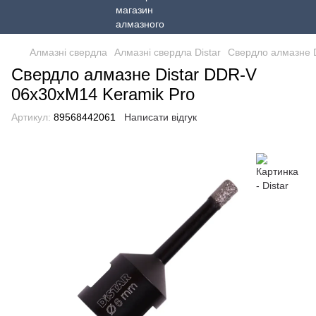
Алмазні свердла
Алмазні свердла Distar
Свердло алмазне D
Свердло алмазне Distar DDR-V
06x30xM14 Keramik Pro
Артикул:
89568442061
Написати відгук