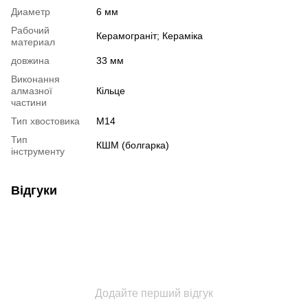
Диаметр
6 мм
Рабочий
Керамограніт; Кераміка
материал
довжина
33 мм
Виконання
алмазної
Кільце
частини
Тип хвостовика
М14
Тип
КШМ (болгарка)
інструменту
Відгуки
Додайте перший відгук