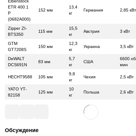
Eibenstock
ETR 400.1
13,4
152 мм
Германия
2,85 кВт
P
кг
(0682A000)
Zipper ZI-
15,5
115 мм
Австрия
3 кВт
BTS350
кг
GTM
12,3
150 мм
Украина
3,5 кВт
GT7208S
кг
DeWALT
5,7
6600 об
83 мм
США
DCS691N
кг
мин
9,8
HECHT9588
105 мм
Чехия
2,5 кВт
кг
YATO YT-
10
125 мм
Польша
2,6 кВт
82158
кг
Обсуждение