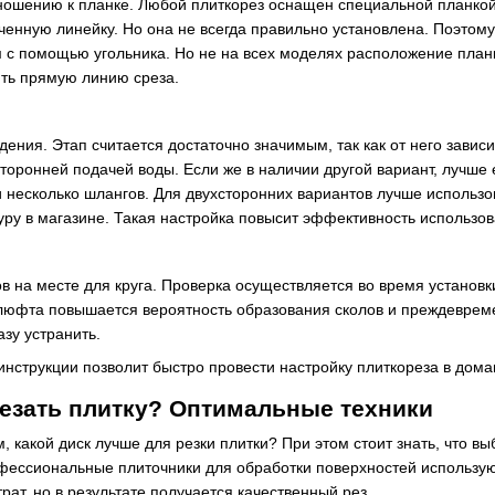
ношению к планке. Любой плиткорез оснащен специальной планкой. 
ченную линейку. Но она не всегда правильно установлена. Поэтому
 с помощью угольника. Но не на всех моделях расположение планк
ить прямую линию среза.
дения. Этап считается достаточно значимым, так как от него зави
торонней подачей воды. Если же в наличии другой вариант, лучше 
 несколько шлангов. Для двухсторонних вариантов лучше использо
уру в магазине. Такая настройка повысит эффективность использов
в на месте для круга. Проверка осуществляется во время установ
 люфта повышается вероятность образования сколов и преждеврем
зу устранить.
инструкции позволит быстро провести настройку плиткореза в дома
резать плитку? Оптимальные техники
 какой диск лучше для резки плитки? При этом стоит знать, что вы
фессиональные плиточники для обработки поверхностей используют
рат, но в результате получается качественный рез.