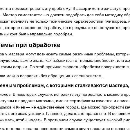
мента поможет решить эту проблему. В ассортименте зачастую пр
. Мастер самостоятельно должен подобрать для себя методику обра
может повлиять не только технические характеристики плиткореза,
, которое настроено на работу, но в результате не получается пр
азный круг был неправильно подобран.
емы при обработке
за у мастера могут возникнуть самые различные проблемы, которые
случилось, важно знать, как избавиться от прямолинейности, или ж
 таким острым. По этой причине скорость обработки поверхности з
тки можно исправить без обращения к специалистам.
енным проблемам, с которыми сталкиваются мастера, 
колов. В некоторых случаях исправить эту погрешность можно в п
ступны в продаже магазина, имеют сертификаты качества и описани
рьков и Киев ― не единственные города, где можно приобрести кач
ать к его эксплуатации. Главное, делать это правильно. В основно
ижимать, чтобы надеть. В противном случае существует высокий ри
икать тогда, когда на поверхности самого круга находится покрасоч