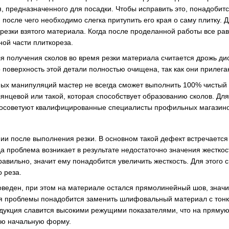
ия, предназначенного для посадки. Чтобы исправить это, понадоби
 после чего необходимо слегка притупить его края о саму плитку. 
орезки взятого материала. Когда после проделанной работы все ра
ной части плиткореза.
 получения сколов во время резки материала считается дрожь дис
о поверхность этой детали полностью очищена, так как они прилега
ых манипуляций мастер не всегда сможет выполнить 100% чистый р
янцевой или такой, которая способствует образованию сколов. Для
 посоветуют квалифицированные специалисты профильных магазино
ии после выполнения резки. В основном такой дефект встречается 
а проблема возникает в результате недостаточно значения жесткост
правильно, значит ему понадобится увеличить жесткость. Для этого
 реза.
оведен, при этом на материале остался прямолинейный шов, значит
я проблемы понадобится заменить шлифовальный материал с тонко
дукция славится высокими режущими показателями, что на прямую 
ою начальную форму.