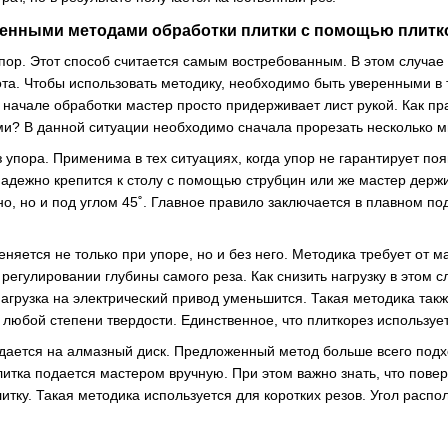
нными методами обработки плитки с помощью плитко
пор. Этот способ считается самым востребованным. В этом случае 
та. Чтобы использовать методику, необходимо быть уверенными в 
В начале обработки мастер просто придерживает лист рукой. Как п
? В данной ситуации необходимо сначала прорезать несколько мм 
 упора. Применима в тех ситуациях, когда упор не гарантирует поя
адежно крепится к столу с помощью струбцин или же мастер держит
о, но и под углом 45˚. Главное правило заключается в плавном под
еняется не только при упоре, но и без него. Методика требует от
 регулировании глубины самого реза. Как снизить нагрузку в этом с
нагрузка на электрический привод уменьшится. Такая методика та
любой степени твердости. Единственное, что плиткорез использует
одается на алмазный диск. Предложенный метод больше всего подх
итка подается мастером вручную. При этом важно знать, что повер
итку. Такая методика используется для коротких резов. Угол распо