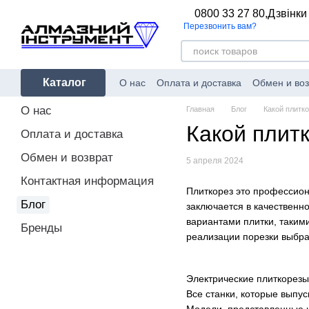
Перейти к основному контенту
0800 33 27 80,
Дзвінки
Перезвонить вам?
Каталог
О нас
Оплата и доставка
Обмен и воз
О нас
Главная
Блог
Какой плитк
Какой плит
Оплата и доставка
Обмен и возврат
5 апреля 2024
Контактная информация
Плиткорез это профессион
Блог
заключается в качественн
вариантами плитки, такими
Бренды
реализации порезки выбра
Электрические плиткорезы
Все станки, которые выпу