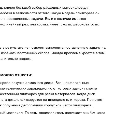
едставлен большой выбор расходных материалов для
ботки в зависимости от того, какую модель плиткореза он
 но и поставленные задачи. Если в наличии имеется
ямолинейный рез, или кромка имеет сколы, шероховатости,
 в результате не позволят выполнить поставленную задачу на
е избежать постоянных сколов. Иногда проблема кроется в том,
начительно падает.
можно отнести:
роцессе покупки алмазного диска. Все шлифовальные
е технических характеристик, от которых зависит спектр
ественный плиткорез для резки материалов. Когда диск
м эта деталь фиксируется на шпинделе плиткореза. При этом
ск получения деформации корпусной части плиткореза.
ный материал. То есть, производитель допускает ошибку, когда