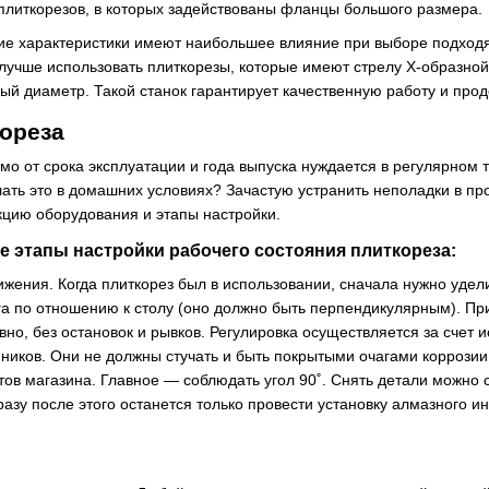
плиткорезов, в которых задействованы фланцы большого размера.
ие характеристики имеют наибольшее влияние при выборе подход
 лучше использовать плиткорезы, которые имеют стрелу Х-образн
й диаметр. Такой станок гарантирует качественную работу и про
ореза
мо от срока эксплуатации и года выпуска нуждается в регулярном 
лать это в домашних условиях? Зачастую устранить неполадки в пр
кцию оборудования и этапы настройки.
 этапы настройки рабочего состояния плиткореза:
ижения. Когда плиткорез был в использовании, сначала нужно удел
га по отношению к столу (оно должно быть перпендикулярным). При
вно, без остановок и рывков. Регулировка осуществляется за счет
ников. Они не должны стучать и быть покрытыми очагами коррозии.
нтов магазина. Главное ― соблюдать угол 90˚. Снять детали можн
азу после этого останется только провести установку алмазного и