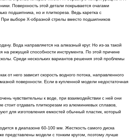
пники. Поверхность этой детали покрывается очагами
ько подшипника, но и плиткореза. Ведь каретка с
. При выборе Х-образной стрелы вместо подшипников
ачу. Вода направляется на алмазный круг. Но из-за такой
ся на режущей способности инструмента. По этой причине
 сколы. Среди нескольких вариантов решения этой проблемы
ак от него зависит скорость водного потока, направленного
лмазной поверхности. Если в купленной модели недостаточная
чень чувствительны к воде, при взаимодействии с ней они
ие стоит отдавать плиткорезам из алюминиевых сплавов,
уют для изготовления емкостей обычный пластик, который
дится в диапазоне 60-100 мм. Жесткость самого диска
нке представлены модели с тонким кругом, поэтому лучше