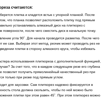
реза считаются:
берется плитка и кладется встык с упорной планкой. После
том, что планка позволяет расположить плитку под прямым
равильно устанавливать алмазный диск на плиткорез с
поверхности, после чего сместить диск в начальную точку.
вление угла 90˚. Для начала проводится разметка. После чего
 ее сам. Выбирая этот метод, резчик может проводить рез не
ведении плитки в сторону алмазного круга, чтобы избежать
 мастера использования плиткореза с дополнительной функцией,
лучае? За счет того, что в каждом следующем резе его глубина
кже позволит получить прямолинейный качественный рез при
ся только при резке под прямым углом.
одит для заусовки. Сам плиткорез надежно фиксируется в
хность стола должна скользить, чтобы по ней можно было
ложения плитки при этом равен 45˚. При этом плиткорез можно