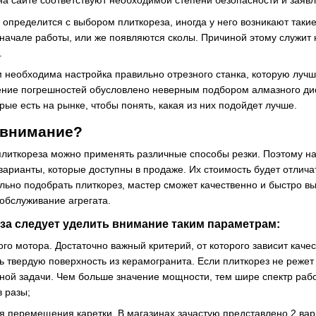
а сайте соответствуют необходимой степени безопасности и заявл
ь определится с выбором плиткореза, иногда у него возникают таки
 начале работы, или же появляются сколы. Причиной этому служит 
.
 необходима настройка правильно отрезного станка, которую лучш
ение погрешностей обусловлено неверным подбором алмазного дис
ые есть на рынке, чтобы понять, какая из них подойдет лучше.
 внимание?
плиткореза можно применять различные способы резки. Поэтому на
арианты, которые доступны в продаже. Их стоимость будет отличат
ильно подобрать плиткорез, мастер сможет качественно и быстро в
обслуживание агрегата.
за следует уделить внимание таким параметрам:
го мотора. Достаточно важный критерий, от которого зависит качес
 твердую поверхность из керамогранита. Если плиткорез не режет к
ой задачи. Чем больше значение мощности, тем шире спектр рабо
в разы;
я перемещения каретки. В магазинах зачастую представлено 2 ва