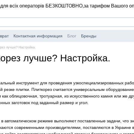
 для всіх операторів БЕЗКОШТОВНО,
за тарифом Вашого о
врат
Контактная информация
Блог
Бренды
орез лучше? Настройка.
корез лучше? Настройка.
альный инструмент для проведения узкоспециализированных работ
ой резке плитки. Плиткорез считается универсальным оборудовани
 как облицовочная, тротуарная, из искусственного камня или же д
нных заготовок под заданный размер и угол.
 в автоматическом режиме выполняют поставленные задачи, что з
скаются современными производителями, поставляются в Украине в