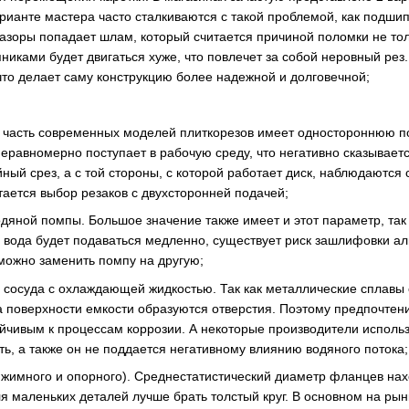
рианте мастера часто сталкиваются с такой проблемой, как подши
 зазоры попадает шлам, который считается причиной поломки не тол
иками будет двигаться хуже, что повлечет за собой неровный рез
что делает саму конструкцию более надежной и долговечной;
часть современных моделей плиткорезов имеет одностороннюю под
неравномерно поступает в рабочую среду, что негативно сказывает
ный срез, а с той стороны, с которой работает диск, наблюдаются
ается выбор резаков с двухсторонней подачей;
дяной помпы. Большое значение также имеет и этот параметр, так к
и вода будет подаваться медленно, существует риск зашлифовки а
можно заменить помпу на другую;
 сосуда с охлаждающей жидкостью. Так как металлические сплавы о
а поверхности емкости образуются отверстия. Поэтому предпочтен
йчивым к процессам коррозии. А некоторые производители использ
ть, а также он не поддается негативному влиянию водяного потока;
имного и опорного). Среднестатистический диаметр фланцев нахо
ля маленьких деталей лучше брать толстый круг. В основном на ры