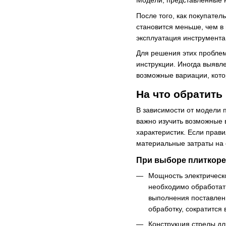
Модели, представленные н
После того, как покупател
становится меньше, чем в
эксплуатация инструмента
Для решения этих проблем
инструкции. Иногда выявл
возможные вариации, котор
На что обратить
В зависимости от модели 
важно изучить возможные в
характеристик. Если прав
материальные затраты на 
При выборе плиткоре
Мощность электрическо
необходимо обработать
выполнения поставленн
обработку, сократится 
Конструкция стрелы дл