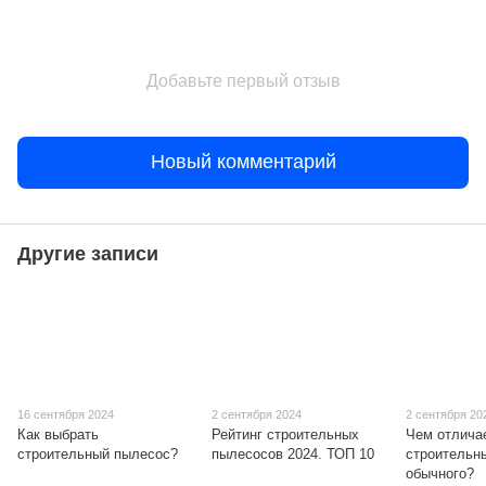
Добавьте первый отзыв
Новый комментарий
Другие записи
16 сентября 2024
2 сентября 2024
2 сентября 20
Как выбрать
Рейтинг строительных
Чем отлича
строительный пылесос?
пылесосов 2024. ТОП 10
строительн
обычного?