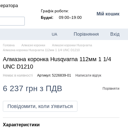
ператора
Графік роботи:
Мій кошик
Будні:
09:00–19:00
Порівняння
Вхід
UA
Головна
Алмазні коронки
Алмазні коронки Husqvarna
Алмазна коронка Husqvarna 112мм 1 1/4 UNC D1210
Алмазна коронка Husqvarna 112мм 1 1/4
UNC D1210
Немає в наявності
Артикул: 5226839-01
Написати відгук
6 237 грн з ПДВ
Порівняти
Повідомити, коли з'явиться
Характеристики