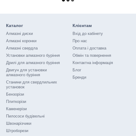
Каталог
Клієнтам
Алмазні диски
Вхід до кабінету
Алмазні коронки
Про нас
Алмазні свердла
Оплата і доставка
Установки алмазного буріння
Обмін та повернення
Дрилі для алмазного буріння
Контактна інформація
Двигун для установки
Блог
алмазного буріння
Бренди
Станини для свердлильних
установок
Бензорізи
Плиткорізи
Каменерізи
Пилососи будівельні
Швонарізчики
Штроборези