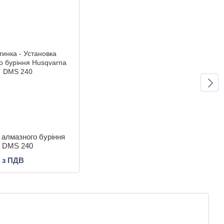
 алмазного буріння
a DMS 240
н з ПДВ