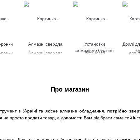
оронки
Алмазні свердла
Установки
Дрилі д
алмазного буріння
б
Про магазин
струмент в Україні та якісне алмазне обладнання,
потрібно звер
я не просто продати товар, а допомогти Вам підібрати саме той інст
Інтернет. Для нас важливо забезпечити Вас не лише великим ас