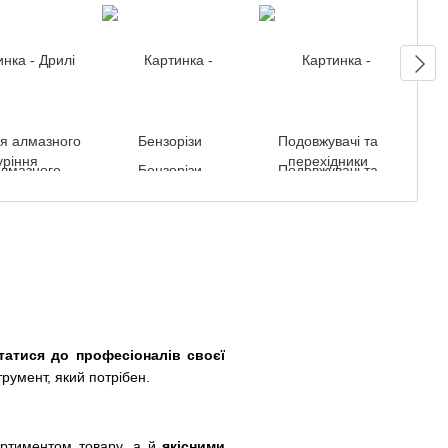
ля алмазного
Бензорізи
Подовжувачі та
Нап
уріння
перехідники
татися до професіоналів своєї
румент, який потрібен.
ортиментом товару, а й
якісними