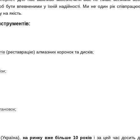
об бути впевненими у їхній надійності. Ми не один рік співпрац
 на якість.
нструментів:
тів
(реставрацію) алмазних коронок та дисків;
ізи
;
тановок
;
(Україна),
на ринку вже більше 10 років
і за цей час досить д