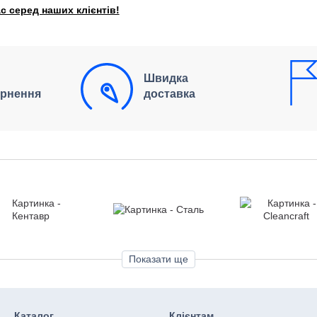
с серед наших клієнтів!
Швидка
ернення
доставка
Показати ще
Каталог
Клієнтам