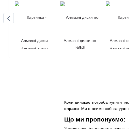
Алмазні диски
Алмазні диски по
Алмазні к
цеглі
Коли виникає потреба купити ін
справи
. Ми ставимо собі завданн
Що ми пропонуємо:
Замовлення інструменту через 