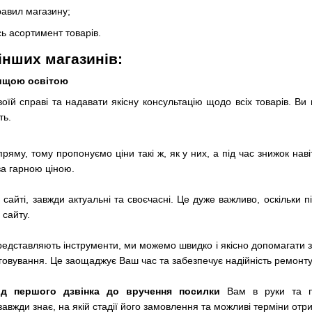
равил магазину;
сь асортимент товарів.
 інших магазинів:
вищою освітою
їй справі та надавати якісну консультацію щодо всіх товарів. Ви
ть.
му, тому пропонуємо ціни такі ж, як у них, а під час знижок навіт
за гарною ціною.
а сайті, завжди актуальні та своєчасні. Це дуже важливо, оскільки 
 сайту.
редставляють інструменти, ми можемо швидко і якісно допомагати 
говування. Це заощаджує Ваш час та забезпечує надійність ремонту
ід першого дзвінка до вручення посилки
Вам в руки та пр
 завжди знає, на якій стадії його замовлення та можливі терміни отр