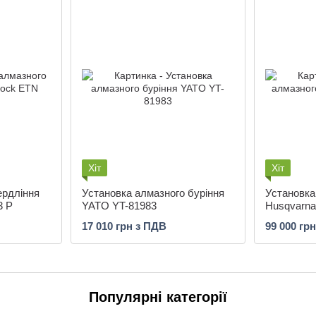
Хіт
Хіт
ердління
Установка алмазного буріння
Установка
3 P
YATO YT-81983
Husqvarn
17 010 грн з ПДВ
99 000 гр
Популярні категорії