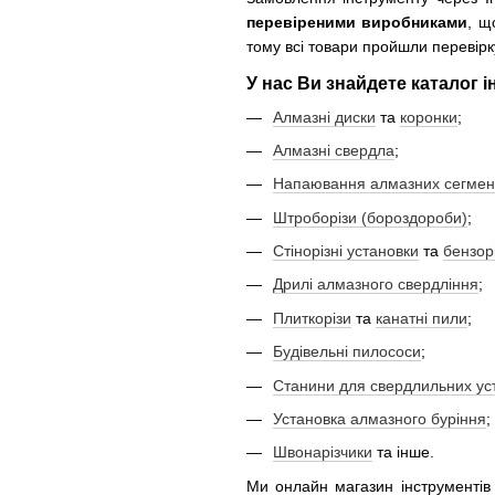
перевіреними виробниками
, щ
тому всі товари пройшли перевірку
У нас Ви знайдете каталог і
Алмазні диски
та
коронки
;
Алмазні свердла
;
Напаювання алмазних сегмен
Штроборізи (бороздороби)
;
Стінорізні установки
та
бензор
Дрилі алмазного свердління
;
Плиткорізи
та
канатні пили
;
Будівельні пилососи
;
Станини для свердлильних ус
Установка алмазного буріння
;
Швонарізчики
та інше.
Ми онлайн магазин інструментів 