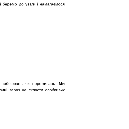
кі беремо до уваги і намагаємося
их побоювань чи переживань.
Ми
зині зараз не скласти особливих