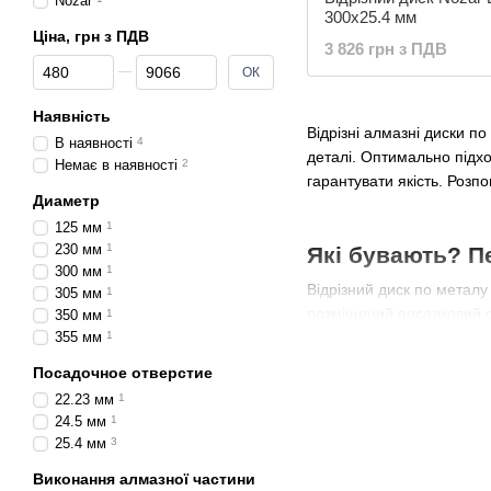
Nozar
300х25.4 мм
Ціна, грн з ПДВ
3 826 грн з ПДВ
Від Ціна, грн з ПДВ
До Ціна, грн з ПДВ
ОК
Наявність
Відрізні алмазні диски п
В наявності
4
деталі. Оптимально підхо
Немає в наявності
2
гарантувати якість. Розпо
Диаметр
125 мм
1
230 мм
1
Які бувають? П
300 мм
1
Відрізний диск по металу
305 мм
1
розміщений посадковий от
350 мм
1
355 мм
1
вкрита канавками, виріз
конструкція визначає про
Посадочное отверстие
Сфера використання надзв
22.23 мм
1
заготовок, відрізають ча
24.5 мм
1
демонтажних роботах. Від
25.4 мм
3
Коло алмазне відрізне по
Виконання алмазної частини