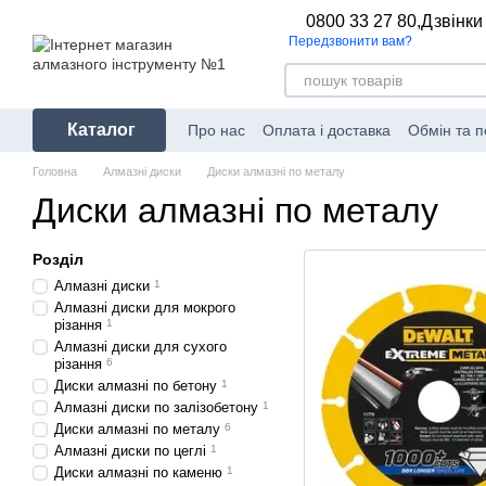
Перейти до основного контенту
0800 33 27 80,
Дзвінки
Передзвонити вам?
Каталог
Про нас
Оплата і доставка
Обмін та 
Головна
Алмазні диски
Диски алмазні по металу
Диски алмазні по металу
Розділ
Алмазні диски
1
Алмазні диски для мокрого
різання
1
Алмазні диски для сухого
різання
6
Диски алмазні по бетону
1
Алмазні диски по залізобетону
1
Диски алмазні по металу
6
Алмазні диски по цеглі
1
Диски алмазні по каменю
1