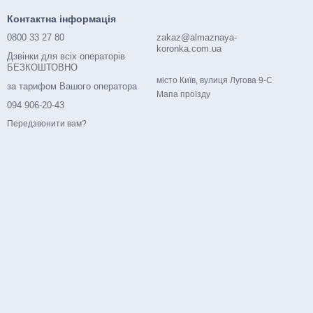
еличезний, відзначимо лише найголовніші:
Контактна інформація
ми частини заготовок із точністю до одного міліметру. При
0800 33 27 80
zakaz@almaznaya-
koronka.com.ua
Дзвінки для всіх операторів
БЕЗКОШТОВНО
місто Київ, вулиця Лугова 9-С
за тарифом Вашого оператора
ьний матеріал йде менше навантаження, тому він не так
Мапа проїзду
094 906-20-43
Передзвонити вам?
внянні із звичайними кругами з побідиту, тому використовуючи
льно вивчити критерії вибору перед покупкою. Вивчимо
лю. Для цього орієнтуйтесь на наступні технічні
зпосередньо визначає глибину різу;