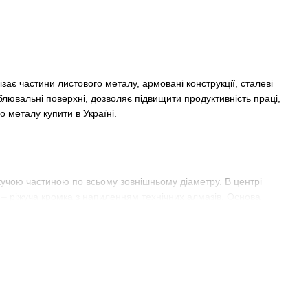
зає частини листового металу, армовані конструкції, сталеві
блювальні поверхні, дозволяє підвищити продуктивність праці,
о металу купити в Україні.
жучою частиною по всьому зовнішньому діаметру. В центрі
 – ріжуча кромка з напиленням технічних алмазів. Основа
я компресії, підвищення терміну експлуатації. Така
плюси трохи пізніше.
стів гіпсокартону, плінтусів, натяжних стель, металевих
удівництві, ремонті, автомобільних майстернях, дорожніх,
хобі.
 диск для різання металу можна як насадку на різні типи