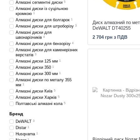
Алмазні сегментні диски
5
Алмазні диски із суцільною
кромкою
1
Алмазні диски для болгарок
1
Диск алмазний по ме
Алмазні диски для штроборізу
3
DeWALT DT40255
Алмазні диски для
2 704 грн з ПДВ
швонарізчиків
4
Алмазні диски для бензорізу
4
Алмазні диски для каменерізних
верстатів
3
Алмазні диски 125 мм
1
Алмазні диски 350
1
Алмазні диски 300 мм
1
Алмазні диски по металу 355
мм
1
Алмазні диски Київ
5
Алмазні диски Харків
5
Полтавські алмазні кола
5
Бренд
DeWALT
3
Distar
1
Husqvarna
1
Відрізний диск Nozar 
1