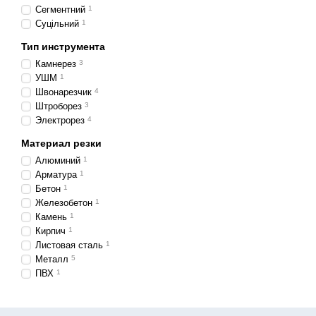
інструменту:
Сегментний
1
Суцільний
1
бензорізи
;
Тип инструмента
плиткорізи
;
Камнерез
3
швонарізчики
;
УШМ
1
КШМ;
Швонарезчик
4
Штроборез
3
верстати різного фун
Электрорез
4
Материал резки
Загалом, оснащення є уні
Алюминий
1
Арматура
1
За конструкцією диск алм
Бетон
1
Сегментий – різ вико
Железобетон
1
охолодження, тому мо
Камень
1
нового сегменту, рем
Кирпич
1
Листовая сталь
1
Суцільний – відрізняю
Металл
5
передбачає здатність
ПВХ
1
Турбо – характерною р
найбільшим серед усі