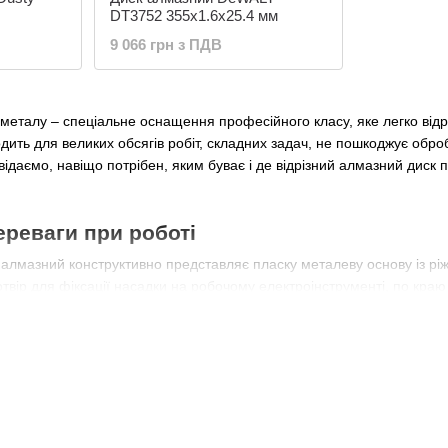
DT3752 355х1.6х25.4 мм
9 066 грн з ПДВ
о металу – спеціальне оснащення професійного класу, яке легко відрі
дить для великих обсягів робіт, складних задач, не пошкоджує обро
відаємо, навіщо потрібен, яким буває і де відрізний алмазний диск п
ереваги при роботі
 алмазний конструктивно представляє пласку металеву основу із рі
вір для фіксації насадки на робочому електроінструменті, по краю
ами для забезпечення додаткового природного охолодження, зниженн
відні переваги та функціональні можливості інвентаря, розглянемо 
ичайно широка. Ними ріжуть арматуру, профілі для встановлення ли
стини металопрокату тощо. Вони знадобляться у машинобудуванні, б
носяться до професійної категорії, проте знадобляться для побуту, 
 металу (Україна) має широку сферу застосування. Купити алмазний