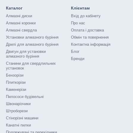
 металу та алюмінію купити варто за їх переваги. Перелік плюсів в
Каталог
Клієнтам
азні диски для різання металу дозволяє відрізати задані за розміра
Алмазні диски
Вхід до кабінету
алишається неушкодженою;
Алмазні коронки
Про нас
озволяє виконати роботу швидше;
Алмазні свердла
Оплата і доставка
Установки алмазного буріння
Обмін та повернення
авдяки чому робоча поверхня менше нагрівається, а на оброблювал
я;
Дрилі для алмазного буріння
Контактна інформація
Двигун для установки
Блог
ість. Робочий ресурс оснастки з алмазами у кілька разів вище у порі
алмазного буріння
Бренди
ні кошти;
Станини для свердлильних
установок
осування, універсальність.
Бензорізи
Плиткорізи
 представлений на ринку у надширокій лінійці, тому потрібно рете
Каменерізи
і для покупки.
Пилососи будівельні
Швонарізчики
Штроборези
відрізне коло по металу, необхідно визначитись із конкретною модел
Стінорізні машини
Канатні пилки
ий алмазний по металу буває від 125 до 355 міліметрів. Показник бе
Подовжувачі та перехідники