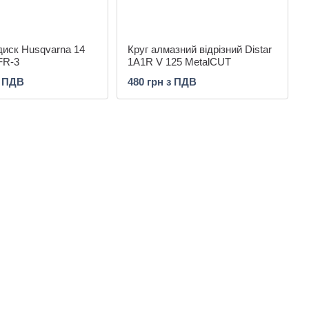
иск Husqvarna 14
Круг алмазний відрізний Distar
 FR-3
1A1R V 125 MetalCUT
з ПДВ
480 грн з ПДВ