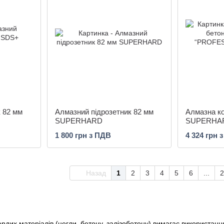
 82 мм
Алмазний підрозетник 82 мм
Алмазна к
SUPERHARD
SUPERHA
“PROFESSI
1 800 грн з ПДВ
4 324 грн 
1/4UNC
Назад
1
2
3
4
5
6
...
2
ердих матеріалів (цегли, бетону, залізобетону) вимагає використанн