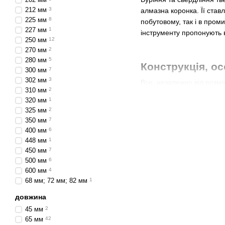
212 мм
3
алмазна коронка. Її став
225 мм
8
побутовому, так і в пром
227 мм
1
інструменту пропонують в
250 мм
12
270 мм
2
280 мм
5
Конструкція, ос
300 мм
7
302 мм
3
Все, незалежно від розмі
310 мм
2
Інструмент кріпиться до 
320 мм
1
Конструкція включає:
325 мм
2
350 мм
7
Робоча частина, що в
400 мм
6
час пристрої бренду
448 мм
1
складається з подріб
450 мм
7
температур, що дозв
500 мм
6
600 мм
4
Хвостовик. Всі корон
68 мм; 72 мм; 82 мм
1
UNC та BSP ½.
довжина
45 мм
2
65 мм
42