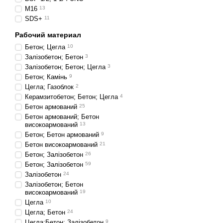
Види. Як вибра
M16
13
SDS+
11
Придбавши розхідники дл
Рабочий материал
які впливають на вибір.
Бетон; Цегла
10
Розміри
Залізобетон; Бетон
3
Залізобетон; Бетон; Цегла
3
Показник визначає тип ро
Бетон; Камінь
9
варто купити алмазні ко
Цегла; Газоблок
2
Вироби малого діаметра 
Керамзитобетон; Бетон; Цегла
4
162 мм, вона підійде для
Бетон армований
25
комплекс забезпечує зру
Бетон армований; Бетон
високоармований
13
Загальна довжина елемен
Бетон; Бетон армований
9
подовжувач.
Бетон високоармований
21
Бетон; Залізобетон
26
Бетон; Залізобетон
59
Залізобетон
24
Залізобетон; Бетон
високоармований
19
Цегла
10
Цегла; Бетон
24
Цегла;Бетон; Залізобетон
9