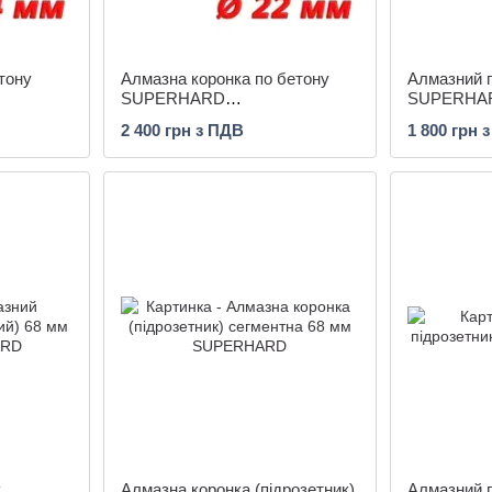
тону
Алмазна коронка по бетону
Алмазний п
SUPERHARD
SUPERHA
 мм BSP
"PROFESSIONAL" 22 мм BSP
2 400 грн з ПДВ
1 800 грн 
1/2, 1 1/4UNC
к
Алмазна коронка (підрозетник)
Алмазний п