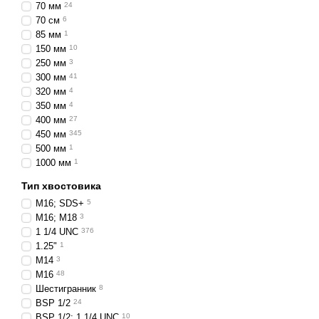
70 мм
24
70 см
6
85 мм
1
150 мм
10
250 мм
3
300 мм
41
320 мм
4
350 мм
4
400 мм
27
450 мм
345
500 мм
1
1000 мм
1
Тип хвостовика
Залежно від конструкції, 
М16; SDS+
5
суцільними: ідеально
М16; М18
3
сегментними, оснащен
1 1/4 UNC
376
1.25"
1
призначені для вигот
М14
3
Серед важливих переваг с
М16
48
Шестигранник
8
Коронки алмазного свердл
BSP 1/2
24
крутиться і впроваджуєть
BSP 1/2; 1 1/4 UNC
10