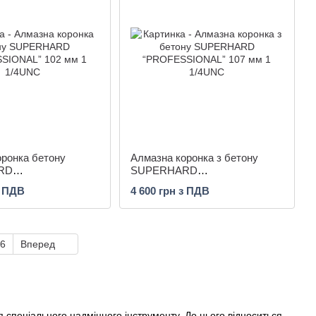
оронка бетону
Алмазна коронка з бетону
RD
SUPERHARD
ONAL” 102 мм 1
“PROFESSIONAL” 107 мм 1
з ПДВ
4 600 грн з ПДВ
1/4UNC
6
Вперед
я спеціального надміцного інструменту. До цього відноситься