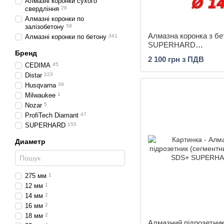
Алмазні коронки сухого
свердління
26
Алмазні коронки по
залізобетону
58
Алмазна коронка з бе
Алмазні коронки по бетону
341
SUPERHARD
Бренд
“PROFESSIONAL” 14
2 100 грн з ПДВ
1/2
CEDIMA
45
Distar
223
Husqvarna
39
Milwaukee
1
Nozar
5
ProfiTech Diamant
47
SUPERHARD
155
Диаметр
275 мм
1
12 мм
1
14 мм
2
16 мм
2
18 мм
2
Алмазний підрозетни