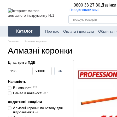
Перейти до основного контенту
0800 33 27 80,
Дзвінки
Передзвонити вам?
Каталог
Про нас
Оплата і доставка
Обмін та 
Головна
Алмазні коронки
Алмазні коронки
Ціна, грн з ПДВ
Від Ціна, грн з ПДВ
До Ціна, грн з ПДВ
ОК
Наявність
В наявності
228
Немає в наявності
287
додаткові розділи
Алмазні коронки по бетону для
підрозетників
17