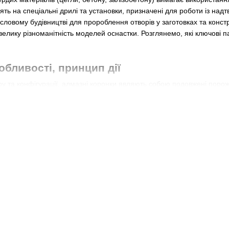
лять на спеціальні дрилі та установки, призначені для роботи із н
исловому будівництві для пророблення отворів у заготовках та констр
елику різноманітність моделей оснастки. Розглянемо, які ключові п
обливості, принцип дії
ру та конфігурації, алмазні коронки являють собою подовжені порож
спеціалізованого свердлильного обладнання (дриля, установки).
пливає безпосередньо на матеріал, представлена торцевою кромкою
 SUPERHARD оснащені змінним модулем (від 12 до 42 діаметра). Ві
нених натуральних кристалів, що поєднуються з металевою стружко
оляє отримати надтвердий розхідник.
ки для алмазного буріння мають хвостовик або фланець для фіксації