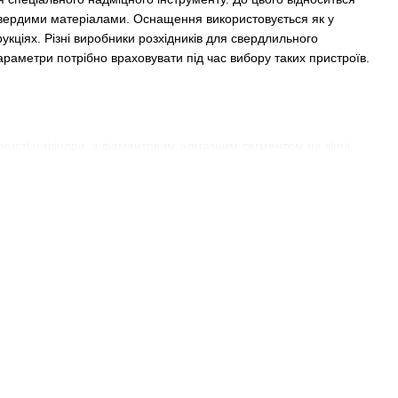
адтвердими матеріалами. Оснащення використовується як у
укціях. Різні виробники розхідників для свердлильного
араметри потрібно враховувати під час вибору таких пристроїв.
нисті циліндри, з діамантовим алмазним сегментом на кінці.
. Вона має сплав із фрагментів технічних алмазів. У той же
н є спеціальною високотехнологічною домішкою, що
ю. Матеріали запікаються за екстремально високих
 в патроні свердлильного агрегату. Найпоширеніші це 1 1/4