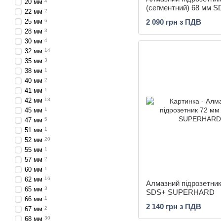
20 мм
4
(сегментний) 68 мм 
22 мм
2
SUPERHARD
25 мм
6
2 090 грн з ПДВ
28 мм
3
30 мм
4
32 мм
14
35 мм
3
38 мм
1
40 мм
2
41 мм
1
42 мм
13
45 мм
1
47 мм
5
51 мм
1
52 мм
20
55 мм
1
57 мм
2
60 мм
1
62 мм
16
Алмазний підрозетник
65 мм
3
SDS+ SUPERHARD
66 мм
1
2 140 грн з ПДВ
67 мм
2
68 мм
30