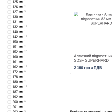
125 мм
1
126 мм
2
127 мм
5
130 мм
1
131 мм
1
132 мм
17
140 мм
1
142 мм
13
150 мм
1
151 мм
2
152 мм
20
Алмазний підрозетник
160 мм
1
SDS+ SUPERHARD
161 мм
1
162 мм
13
2 190 грн з ПДВ
172 мм
9
178 мм
1
180 мм
2
182 мм
12
187 мм
1
192 мм
1
200 мм
9
201 мм
1
Буріння та свердління тв
202 мм
5