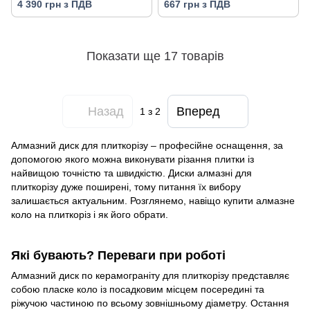
4 390 грн з ПДВ
667 грн з ПДВ
Показати ще 17 товарів
Назад
Вперед
1
з 2
Алмазний диск для плиткорізу – професійне оснащення, за
допомогою якого можна виконувати різання плитки із
найвищою точністю та швидкістю. Диски алмазні для
плиткорізу дуже поширені, тому питання їх вибору
залишається актуальним. Розглянемо, навіщо купити алмазне
коло на плиткоріз і як його обрати.
Які бувають? Переваги при роботі
Алмазний диск по керамограніту для плиткорізу представляє
собою пласке коло із посадковим місцем посередині та
ріжучою частиною по всьому зовнішньому діаметру. Остання