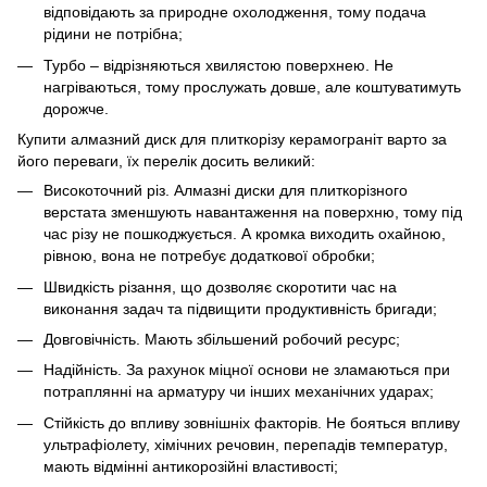
відповідають за природне охолодження, тому подача
рідини не потрібна;
Турбо – відрізняються хвилястою поверхнею. Не
нагріваються, тому прослужать довше, але коштуватимуть
дорожче.
Купити алмазний диск для плиткорізу керамограніт варто за
його переваги, їх перелік досить великий:
Високоточний різ. Алмазні диски для плиткорізного
верстата зменшують навантаження на поверхню, тому під
час різу не пошкоджується. А кромка виходить охайною,
рівною, вона не потребує додаткової обробки;
Швидкість різання, що дозволяє скоротити час на
виконання задач та підвищити продуктивність бригади;
Довговічність. Мають збільшений робочий ресурс;
Надійність. За рахунок міцної основи не зламаються при
потраплянні на арматуру чи інших механічних ударах;
Стійкість до впливу зовнішніх факторів. Не бояться впливу
ультрафіолету, хімічних речовин, перепадів температур,
мають відмінні антикорозійні властивості;