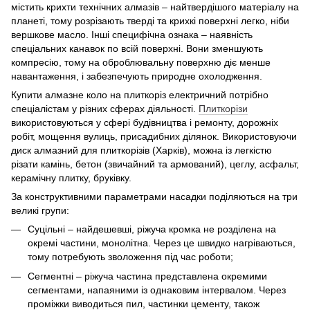
містить крихти технічних алмазів – найтвердішого матеріалу на
планеті, тому розрізають тверді та крихкі поверхні легко, ніби
вершкове масло. Інші специфічна ознака – наявність
спеціальних канавок по всій поверхні. Вони зменшують
компресію, тому на оброблювальну поверхню діє менше
навантаження, і забезпечують природне охолодження.
Купити алмазне коло на плиткоріз електричний потрібно
спеціалістам у різних сферах діяльності.
Плиткорізи
використовуються у сфері будівництва і ремонту, дорожніх
робіт, мощення вулиць, присадибних ділянок. Використовуючи
диск алмазний для плиткорізів (Харків), можна із легкістю
різати камінь, бетон (звичайний та армований), цеглу, асфальт,
керамічну плитку, бруківку.
За конструктивними параметрами насадки поділяються на три
великі групи:
Суцільні – найдешевші, ріжуча кромка не розділена на
окремі частини, монолітна. Через це швидко нагріваються,
тому потребують зволоження під час роботи;
Сегментні – ріжуча частина представлена окремими
сегментами, напаяними із однаковим інтервалом. Через
проміжки виводиться пил, частинки цементу, також