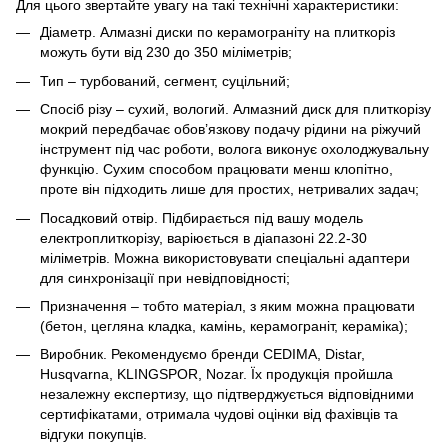
Для цього звертайте увагу на такі технічні характеристики:
Діаметр. Алмазні диски по керамограніту на плиткоріз
можуть бути від 230 до 350 міліметрів;
Тип – турбований, сегмент, суцільний;
Спосіб різу – сухий, вологий. Алмазний диск для плиткорізу
мокрий передбачає обов’язкову подачу рідини на ріжучий
інструмент під час роботи, волога виконує охолоджувальну
функцію. Сухим способом працювати менш клопітно,
проте він підходить лише для простих, нетривалих задач;
Посадковий отвір. Підбирається під вашу модель
електроплиткорізу, варіюється в діапазоні 22.2-30
міліметрів. Можна використовувати спеціальні адаптери
для синхронізації при невідповідності;
Призначення – тобто матеріал, з яким можна працювати
(бетон, цегляна кладка, камінь, керамограніт, кераміка);
Виробник. Рекомендуємо бренди CEDIMA, Distar,
Husqvarna, KLINGSPOR, Nozar. Їх продукція пройшла
незалежну експертизу, що підтверджується відповідними
сертифікатами, отримала чудові оцінки від фахівців та
відгуки покупців.