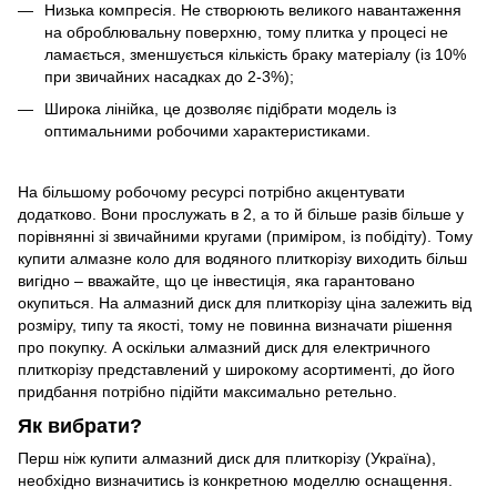
Низька компресія. Не створюють великого навантаження
на оброблювальну поверхню, тому плитка у процесі не
ламається, зменшується кількість браку матеріалу (із 10%
при звичайних насадках до 2-3%);
Широка лінійка, це дозволяє підібрати модель із
оптимальними робочими характеристиками.
На більшому робочому ресурсі потрібно акцентувати
додатково. Вони прослужать в 2, а то й більше разів більше у
порівнянні зі звичайними кругами (приміром, із побідіту). Тому
купити алмазне коло для водяного плиткорізу виходить більш
вигідно – вважайте, що це інвестиція, яка гарантовано
окупиться. На алмазний диск для плиткорізу ціна залежить від
розміру, типу та якості, тому не повинна визначати рішення
про покупку. А оскільки алмазний диск для електричного
плиткорізу представлений у широкому асортименті, до його
придбання потрібно підійти максимально ретельно.
Як вибрати?
Перш ніж купити алмазний диск для плиткорізу (Україна),
необхідно визначитись із конкретною моделлю оснащення.