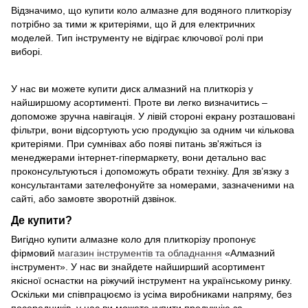
Відзначимо, що купити коло алмазне для водяного плиткорізу
потрібно за тими ж критеріями, що й для електричних
моделей. Тип інструменту не відіграє ключової ролі при
виборі.
У нас ви можете купити диск алмазний на плиткоріз у
найширшому асортименті. Проте ви легко визначитись –
допоможе зручна навігація. У лівій стороні екрану розташовані
фільтри, вони відсортують усю продукцію за одним чи кількова
критеріями. При сумнівах або появі питань зв'яжіться із
менеджерами інтернет-гіпермаркету, вони детально вас
проконсультуються і допоможуть обрати техніку. Для зв’язку з
консультантами зателефонуйте за номерами, зазначеними на
сайті, або замовте зворотній дзвінок.
Де купити?
Вигідно купити алмазне коло для плиткорізу пропонує
фірмовий
магазин інструментів та обладнання
«Алмазний
інструмент». У нас ви знайдете найширший асортимент
якісної оснастки на ріжучий інструмент на українському ринку.
Оскільки ми співпрацюємо із усіма виробниками напряму, без
посередників, у нас ви можете купити продукцію за