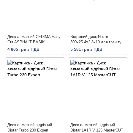
Диск алмазний CEDIMA Easy-
Відрізний диск Nozar
Cut ASPHALT BASIK
300х25.4x2.8x10 для граніту,
230х22.23х10 мм асфальт
бетону, порфіру, вогнетривкої
4 805 грн з ПДВ
5 581 грн з ПДВ
цегли, залізобетону
Диск алмазний відрізний
Диск алмазний вiдрiзний
Distar Turbo 230 Expert
Distar 1A1R V 125 MasterCUT