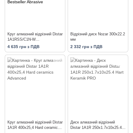
Круг алмазний вiдрiзний Distar
Відрізний диск Nozar 300х22.2
1A1RSS/C1N-W
мм
350x3,2/2,2x25,4-11,5-21-ARP
4 635 грн з ПДВ
2 332 грн з ПДВ
40x3,2x6+3 R165 Bestseller
Abrasive
Круг алмазний вiдрiзний Distar
Диск алмазний вiдрiзний
1A1R 400x25,4 Hard ceramics
Distar 1A1R 250x1.7x10x25.4
Advanced
Hart Keramik PRO