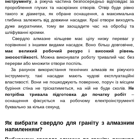
інструменту
, а ріжуча частина безпосередньо відповідає за
пророблення глухих та наскрізних отворів. Отвір буде рівно
такого ж діаметра, як обране оснащення, а максимальна
глибина залежить від довжини насадки. Краї отвори виходять
дуже акуратними, тому ви заощадите час на обробці та
шліфуванні кромки.
Свердло алмазне кільцеве має цілу низку переваг у
порівнянні з іншими видами насадок. Воно більш довговічне,
має великий робочий ресурс і високий рівень
зносостійкості.
Можна виконувати роботу тривалий час без
перерви або множити отвори поспіль.
За рахунок використання технічних алмазів як ріжучого
інструменту, такі насадки мають чудові експлуатаційні
властивості. Вони не пошкоджують поверхню, поруч із місцем
буріння стіна не тріскатиметься, на ній не буде сколів.
Не
потрібна тривала підготовка до початку робіт
–
оснащення фіксується на робочому електроінструменті
буквально за кілька секунд.
Як вибрати свердло для граніту з алмазним
напиленням?