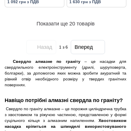
1 092 грн з ПДВ
1 630 грн з ПДВ
Показати ще 20 товарів
Назад
Вперед
1
з 6
Свердло алмазне по граніту
– це насадки для
свердлильного електроінструменту (дрилі, шуруповерта,
болгарки), за допомогою яких можна зробити акуратний та
рівний отвір необхідного розміру у твердих гранітних
поверхнях.
Навіщо потрібні алмазні свердла по граніту?
Свердло по граніту алмазне – це порожня циліндрична трубка
з хвостовиком та ріжучою частиною, представленою у формі
суцільного кільця з алмазним напиленням.
Хвостовиком
насадка кріпиться на шпинделі використовуваного