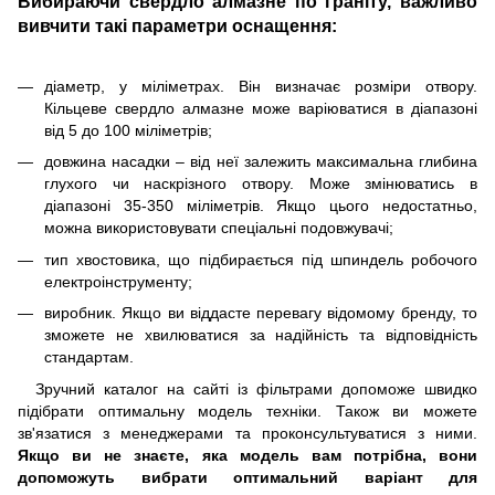
Вибираючи свердло алмазне по граніту, важливо
вивчити такі параметри оснащення:
діаметр, у міліметрах. Він визначає розміри отвору.
Кільцеве свердло алмазне може варіюватися в діапазоні
від 5 до 100 міліметрів;
довжина насадки – від неї залежить максимальна глибина
глухого чи наскрізного отвору. Може змінюватись в
діапазоні 35-350 міліметрів. Якщо цього недостатньо,
можна використовувати спеціальні подовжувачі;
тип хвостовика, що підбирається під шпиндель робочого
електроінструменту;
виробник. Якщо ви віддасте перевагу відомому бренду, то
зможете не хвилюватися за надійність та відповідність
стандартам.
Зручний каталог на сайті із фільтрами допоможе швидко
підібрати оптимальну модель техніки. Також ви можете
зв'язатися з менеджерами та проконсультуватися з ними.
Якщо ви не знаєте, яка модель вам потрібна, вони
допоможуть вибрати оптимальний варіант для