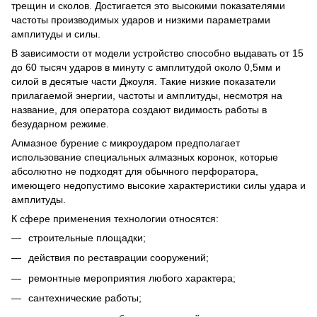
трещин и сколов. Достигается это высокими показателями
частоты производимых ударов и низкими параметрами
амплитуды и силы.
В зависимости от модели устройство способно выдавать от 15
до 60 тысяч ударов в минуту с амплитудой около 0,5мм и
силой в десятые части Джоуля. Такие низкие показатели
прилагаемой энергии, частоты и амплитуды, несмотря на
название, для оператора создают видимость работы в
безударном режиме.
Алмазное бурение с микроударом предполагает
использование специальных алмазных коронок, которые
абсолютно не подходят для обычного перфоратора,
имеющего недопустимо высокие характеристики силы удара и
амплитуды.
К сфере применения технологии относятся:
строительные площадки;
действия по реставрации сооружений;
ремонтные мероприятия любого характера;
сантехнические работы;