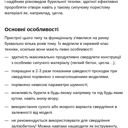
і надійним різновидом бурильної техніки, здатної ефективно
проробляти отвори навіть у такому сипучому пористому
матеріалі як, наприклад, цегла.
Основні особливості
Пристрої цього типу та функціоналу з'явилися на ринку
буквально кілька років тому. Їх виділили в окремий клас
техніки, оскільки вони мають певні особливості:
здатність максимально продуктивно свердлити конструкції
з особливо сипучого матеріалу (легкий бетон, цегла…);
покращені в 2-3 рази показники швидкості проходки при
свердлінні порівняно з ненаголошеними моделями;
порівняно невисокі параметри шумності;
можливість бурити в будь-якому напрямку та під будь-яким
кутом, навіть знизу-вгору;
використання сухого або мокрого варіанта свердління в
залежності від моделі.
не рекомендується використовувати для свердління
залізобетону! Можна навпаки нашкодити як інструменту,