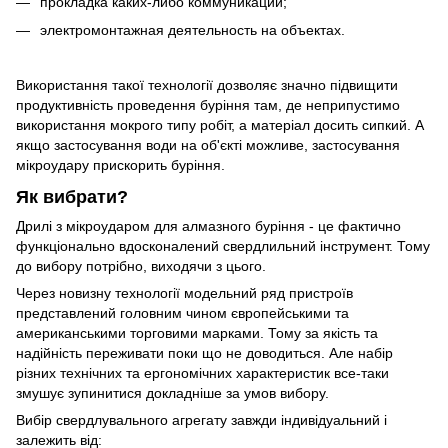
прокладка каких-либо коммуникаций;
электромонтажная деятельность на объектах.
Використання такої технології дозволяє значно підвищити
продуктивність проведення буріння там, де неприпустимо
використання мокрого типу робіт, а матеріал досить сипкий. А
якщо застосування води на об'єкті можливе, застосування
мікроудару прискорить буріння.
Як вибрати?
Дрилі з мікроударом для алмазного буріння - це фактично
функціонально вдосконалений свердлильний інструмент. Тому
до вибору потрібно, виходячи з цього.
Через новизну технології модельний ряд пристроїв
представлений головним чином європейськими та
американськими торговими марками. Тому за якість та
надійність переживати поки що не доводиться. Але набір
різних технічних та ергономічних характеристик все-таки
змушує зупинитися докладніше за умов вибору.
Вибір свердлувального агрегату завжди індивідуальний і
залежить від: