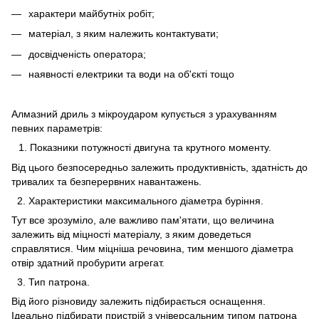
характери майбутніх робіт;
матеріал, з яким належить контактувати;
досвідченість оператора;
наявності електрики та води на об'єкті тощо
Алмазний дриль з мікроударом купується з урахуванням
певних параметрів:
Показники потужності двигуна та крутного моменту.
Від цього безпосередньо залежить продуктивність, здатність до
тривалих та безперервних навантажень.
2. Характеристики максимального діаметра буріння.
Тут все зрозуміло, але важливо пам'ятати, що величина
залежить від міцності матеріалу, з яким доведеться
справлятися. Чим міцніша речовина, тим меншого діаметра
отвір здатний пробурити агрегат.
3. Тип патрона.
Від його різновиду залежить підбирається оснащення.
Ідеально підбирати пристрій з універсальним типом патрона