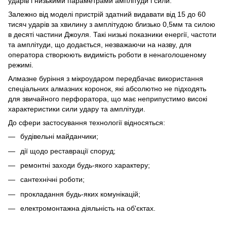
ударів і низькими параметрами амплітуди і сили.
Залежно від моделі пристрій здатний видавати від 15 до 60
тисяч ударів за хвилину з амплітудою близько 0,5мм та силою
в десяті частини Джоуля. Такі низькі показники енергії, частоти
та амплітуди, що додається, незважаючи на назву, для
оператора створюють видимість роботи в ненаголошеному
режимі.
Алмазне буріння з мікроударом передбачає використання
спеціальних алмазних коронок, які абсолютно не підходять
для звичайного перфоратора, що має неприпустимо високі
характеристики сили удару та амплітуди.
До сфери застосування технології відносяться:
будівельні майданчики;
дії щодо реставрації споруд;
ремонтні заходи будь-якого характеру;
сантехнічні роботи;
прокладання будь-яких комунікацій;
електромонтажна діяльність на об'єктах.