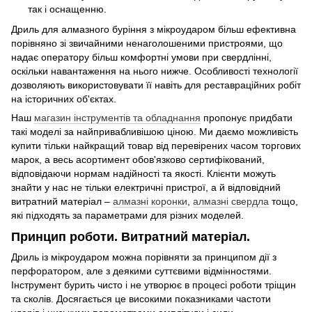
так і оснащенню.
Дриль для алмазного буріння з мікроударом більш ефективна
порівняно зі звичайними ненаголошеними пристроями, що
надає оператору більш комфортні умови при свердлінні,
оскільки навантаження на нього нижче. Особливості технології
дозволяють використовувати її навіть для реставраційних робіт
на історичних об'єктах.
Наш
магазин інструментів та обладнання
пропонує придбати
такі моделі за найпривабливішою ціною. Ми даємо можливість
купити тільки найкращий товар від перевірених часом торгових
марок, а весь асортимент обов'язково сертифікований,
відповідаючи нормам надійності та якості. Клієнти можуть
знайти у нас не тільки електричні пристрої, а й відповідний
витратний матеріал –
алмазні коронки
,
алмазні свердла
тощо,
які підходять за параметрами для різних моделей.
Принцип роботи. Витратний матеріал.
Дриль із мікроударом можна порівняти за принципом дії з
перфоратором, але з деякими суттєвими відмінностями.
Інструмент бурить чисто і не утворює в процесі роботи тріщин
та сколів. Досягається це високими показниками частоти