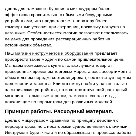
Дрель для алмазного бурения с микроударом более
эффективна сравнительно с обычными безударными
устройствами, что предоставляет оператору более
комфортные условия при сверлении, поскольку нагрузка на
него ниже. Особенности технологии позволяют использовать
ее даже для проведения реставрационных работ на
исторических объектах.
Наш
магазин инструментов и оборудования
предлагает
приобрести такие модели по самой привлекательной цене.
Мы даем возможность купить только лучший товар от
проверенных временем торговых марок, а весь ассортимент в
обязательном порядке сертифицирован, соответствуя нормам
надежности и качества. Клиенты могут найти у нас не только
электрические устройства, но и соответствующий расходный
материал –
алмазные коронки
,
алмазные сверла
и т.д.,
подходящие по параметрам для различных моделей.
Принцип работы. Расходный материал.
Дрель с микроударом сравнима по принципу действия с
перфоратором, но с некоторыми существенными отличиями.
Инструмент бурит чисто и не образовывает в процессе работы