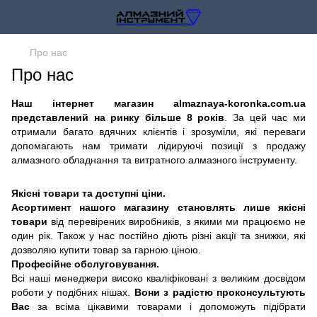
Про нас
Про нас
Наш інтернет магазин almaznaya-koronka.com.ua
представлений на ринку більше 8 років
. За цей час ми
отримали багато вдячних клієнтів і зрозуміли, які переваги
допомагають нам тримати лідируючі позиції з продажу
алмазного обладнання та витратного алмазного інструменту.
Якісні товари та доступні ціни.
Асортимент нашого магазину становлять лише якісні
товари
від перевірених виробників, з якими ми працюємо не
один рік. Також у нас постійно діють різні акції та знижки, які
дозволяю купити товар за гарною ціною.
Професійне обслуговування.
Всі наші менеджери високо кваліфіковані з великим досвідом
роботи у подібних нішах.
Вони з радістю проконсультують
Вас
за всіма цікавими товарами і допоможуть підібрати