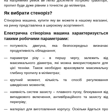
на напрямних рейок ви легко досягнете потрібно траєкторії,
пропил буде дуже рівним з точністю до міліметра.
Як вибрати стеноріз?
Стінорізна машина, купити яку ви можете в нашому магазині,
на ринку представлена ​​в широкому асортименті.
Електрична стінорізна машина характеризується
такими робочими параметрами:
потужність двигуна, яка безпосередньо визначає
продуктивність обладнання;
параметри різу – в першу чергу, залежить від
максимального діаметра, які можна використовувати для
цієї техніки. Також необхідно враховувати максимальну
глибину пропилу в міліметрах;
крутний момент, кількість та спосіб регулювання
швидкісних моментів;
наявність систем захисту – плавного пуску, блокування від
випадкового включення, антивібраційного та захисту від
перегріву;
матеріал для виготовлення корпусу. Оскільки йдеться про