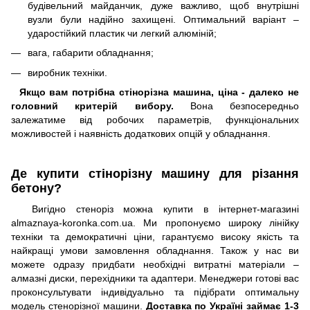
будівельний майданчик, дуже важливо, щоб внутрішні
вузли були надійно захищені. Оптимальний варіант –
ударостійкий пластик чи легкий алюміній;
вага, габарити обладнання;
виробник техніки.
Якщо вам потрібна стінорізна машина, ціна - далеко не
головний критерій вибору.
Вона безпосередньо
залежатиме від робочих параметрів, функціональних
можливостей і наявність додаткових опцій у обладнання.
Де купити стінорізну машину для різання
бетону?
Вигідно стеноріз можна купити в інтернет-магазині
almaznaya-koronka.com.ua. Ми пропонуємо широку лінійку
техніки та демократичні ціни, гарантуємо високу якість та
найкращі умови замовлення обладнання. Також у нас ви
можете одразу придбати необхідні витратні матеріали –
алмазні диски, перехідники та адаптери. Менеджери готові вас
проконсультувати індивідуально та підібрати оптимальну
модель стенорізної машини.
Доставка по Україні займає 1-3