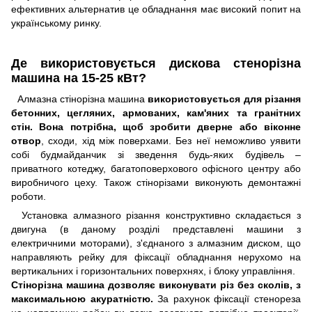
ефективних альтернатив це обладнання має високий попит на
українському ринку.
Де використовується дискова стенорізна
машина на 15-25 кВт?
Алмазна стінорізна машина
використовується для різання
бетонних, цегляних, армованих, кам'яних та гранітних
стін. Вона потрібна, щоб зробити дверне або віконне
отвор
, сходи, хід між поверхами. Без неї неможливо уявити
собі будмайданчик зі зведення будь-яких будівель –
приватного котеджу, багатоповерхового офісного центру або
виробничого цеху. Також стінорізами виконують демонтажні
роботи.
Установка алмазного різання конструктивно складається з
двигуна (в даному розділі представлені машини з
електричними моторами), з'єднаного з алмазним диском, що
направляють рейку для фіксації обладнання нерухомо на
вертикальних і горизонтальних поверхнях, і блоку управління.
Стінорізна машина дозволяє виконувати різ без сколів, з
максимальною акуратністю.
За рахунок фіксації стенореза