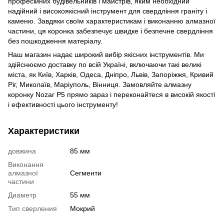
професійних будівельників і майстрів, яким необхідний
надійний і високоякісний інструмент для свердління граніту і
каменю. Завдяки своїм характеристикам і виконанню алмазної
частини, ця коронка забезпечує швидке і безпечне свердління
без пошкодження матеріалу.
Наш магазин надає широкий вибір якісних інструментів. Ми
здійснюємо доставку по всій Україні, включаючи такі великі
міста, як Київ, Харків, Одеса, Дніпро, Львів, Запоріжжя, Кривий
Ріг, Миколаїв, Маріуполь, Вінниця. Замовляйте алмазну
коронку Nozar P5 прямо зараз і переконайтеся в високій якості
і ефективності цього інструменту!
Характеристики
довжина
85 мм
Виконання
алмазної
Сегменти
частини
Диаметр
55 мм
Тип сверления
Мокрий