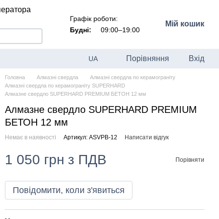
ператора
Графік роботи:
Мій кошик
Будні:
09:00–19:00
Порівняння
Вхід
UA
Головна
Алмазні свердла
Алмазні свердла по керамограніту
Алмазні свердла по керамограніту SUPERHARD
Алмазне свердло SUPERHARD PREMIUM БЕТОН 12 мм
Алмазне свердло SUPERHARD PREMIUM
БЕТОН 12 мм
Немає в наявності
Артикул: ASVPB-12
Написати відгук
1 050 грн з ПДВ
Порівняти
Повідомити, коли з'явиться