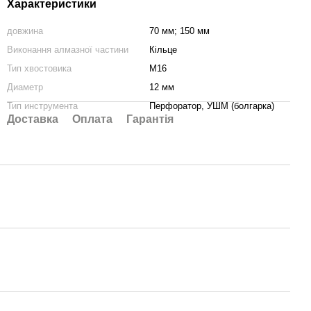
Характеристики
довжина
70 мм; 150 мм
Виконання алмазної частини
Кільце
Тип хвостовика
М16
Диаметр
12 мм
Тип инструмента
Перфоратор, УШМ (болгарка)
Доставка
Оплата
Гарантія