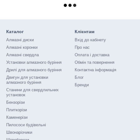
Каталог
Клієнтам
Алмазні диски
Вхід до кабінету
Алмазні коронки
Про нас
Алмазні свердла
Оплата і доставка
Установки алмазного буріння
Обмін та повернення
Дрилі для алмазного буріння
Контактна інформація
Двигун для установки
Блог
алмазного буріння
Бренди
Станини для свердлильних
установок
Бензорізи
Плиткорізи
Каменерізи
Пилососи будівельні
Швонарізчики
Штроборези