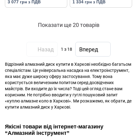
3 077 грн з ПДВ
1 334 грн з ПДВ
Показати ще 20 товарів
Назад
Вперед
1
з 18
Відрізний алмазний диск купити в Харкові необхідно багатьом
спеціалістам. Це універсальна насадка на електроінструмент,
яка має дуже широку сферу застосування. Тому вона
користується величезним попитом серед досвідчених
майстрів. Ви входите до їх числа? Тоді цей огляд стане вам
корисним. Не потрібно вводити у гуглі пошуковий запит
«куплю алмазне коло в Харкові». Ми розкажемо, як обрати, де
купити алмазний диск у Харкові.
Якісні товари від інтернет-магазину
“Алмазний інструмент”