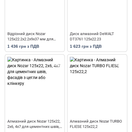
Відрізний диск Nozar
Диск алмазний DeWALT
125х22.2х2.2х9х37 мм для
DT3761 125x22.23
агрегованого бетону, цегли,
1 436 грн з ПДВ
1 623 грн з ПДВ
вогнетривкої цегли,
Алмазний диск Nozar 125х22,
Алмазний диск Nozar TURBO
2х6, 4х7 для цементних швів,
FLIESE 125х22,2
фасадів з цегли або клінкеру