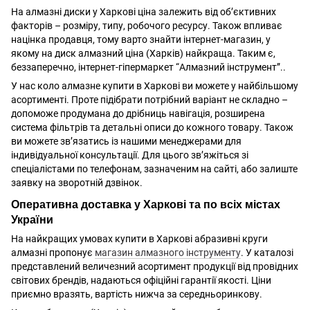
На алмазні диски у Харкові ціна залежить від об’єктивних
факторів – розміру, типу, робочого ресурсу. Також впливає
націнка продавця, тому варто знайти інтернет-магазин, у
якому на диск алмазний ціна (Харків) найкраща. Таким є,
беззаперечно, інтернет-гіпермаркет “Алмазний інструмент”..
У нас коло алмазне купити в Харкові ви можете у найбільшому
асортименті. Проте підібрати потрібний варіант не складно –
допоможе продумана до дрібниць навігація, розширена
система фільтрів та детальні описи до кожного товару. Також
ви можете зв’язатись із нашими менеджерами для
індивідуальної консультації. Для цього зв’яжіться зі
спеціалістами по телефонам, зазначеним на сайті, або залиште
заявку на зворотній дзвінок.
Оперативна доставка у Харкові та по всіх містах
України
На найкращих умовах купити в Харкові абразивні круги
алмазні пропонує
магазин алмазного інструменту
. У каталозі
представлений величезний асортимент продукції від провідних
світових брендів, надаються офіційні гарантії якості. Ціни
приємно вразять, вартість нижча за середньоринкову.