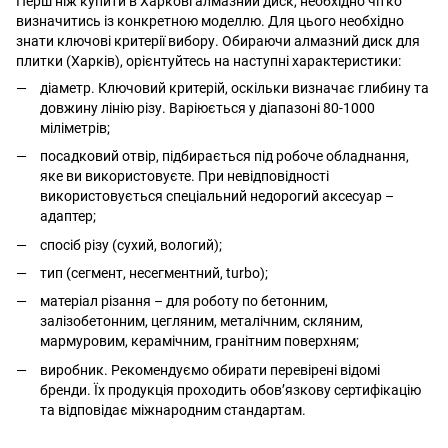
Перш ніж купити в Харкові алмазний диск, необхідно чітко
визначитись із конкретною моделлю. Для цього необхідно
знати ключові критерії вибору. Обираючи алмазний диск для
плитки (Харків), орієнтуйтесь на наступні характеристики:
діаметр. Ключовий критерій, оскільки визначає глибину та
довжину лінію різу. Варіюється у діапазоні 80-1000
міліметрів;
посадковий отвір, підбирається під робоче обладнання,
яке ви використовуєте. При невідповідності
використовується спеціальний недорогий аксесуар –
адаптер;
спосіб різу (сухий, вологий);
тип (сегмент, несегментний, turbo);
матеріал різання – для роботу по бетонним,
залізобетонним, цегляним, металічним, скляним,
мармуровим, керамічним, гранітним поверхням;
виробник. Рекомендуємо обирати перевірені відомі
бренди. Їх продукція проходить обов’язкову сертифікацію
та відповідає міжнародним стандартам.