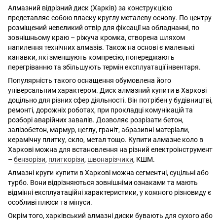
Алмазний відрізний диск (Харків) за конструкцією
представляє собою пласку круглу металеву основу. По центру
розміщений невеликий отвір для фіксації на обладнанні, по
зовнішньому краю – ріжуча кромка, створена шляхом
напилення технічних алмазів. Також на основі є маленькі
канавки, які зменшують компресію, попереджають
перегріванню та збільшують термін експлуатації інвентаря.
Популярність такого оснащення обумовлена його
універсальним характером. Диск алмазний купити в Харкові
доцільно для різних сфер діяльності. Він потрібен у будівництві,
ремонті, дорожніх роботах, при прокладці комунікацій та
розборі аварійних завалів. Дозволяє розрізати бетон,
залізобетон, мармур, цеглу, граніт, абразивні матеріали,
керамічну плитку, скло, метал тощо. Купити алмазне коло в
Харкові можна для встановлення на різний електроінструмент
–
бензорізи
,
плиткорізи
,
швонарізчики
, КШМ.
Алмазні круги купити в Харкові можна сегментні, суцільні або
турбо. Вони відрізняються зовнішніми ознаками та мають
відмінні експлуатаційні характеристики, у кожного різновиду є
особливі плюси та мінуси.
Окрім того, харківський алмазні диски бувають для сухого або