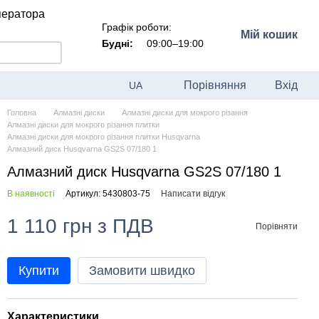
ператора
Графік роботи:
Мій кошик
Будні:
09:00–19:00
Порівняння
Вхід
UA
Головна
Алмазні диски
Алмазні диски для мокрого різання
Алмазні диски для мокрого різання плитки
Алмазні диски для мокрого різання плитки Husqvarna
Алмазний диск Husqvarna GS2S 07/180 1
Алмазний диск Husqvarna GS2S 07/180 1
В наявності
Артикул: 5430803-75
Написати відгук
1 110 грн з ПДВ
Порівняти
Купити
Замовити швидко
Характеристики