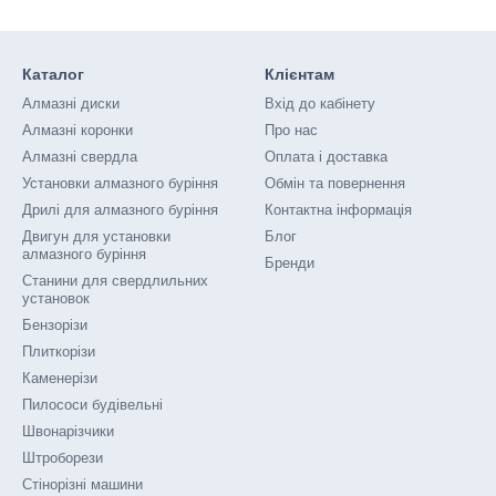
Каталог
Клієнтам
Алмазні диски
Вхід до кабінету
Алмазні коронки
Про нас
Алмазні свердла
Оплата і доставка
Установки алмазного буріння
Обмін та повернення
Дрилі для алмазного буріння
Контактна інформація
Двигун для установки
Блог
алмазного буріння
Бренди
Станини для свердлильних
установок
Бензорізи
Плиткорізи
Каменерізи
Пилососи будівельні
Швонарізчики
Штроборези
Стінорізні машини