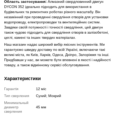
Область застосування:
Алмазний свердловинний двигун
DYCON 352 ідеально підходить для використання в
будівельних та ремонтних роботах різного масштабу. Він
незамінний при проведенні свердління отворів для установки
водопроводу, електропроводки та вентиляційних систем.
Завдяки своїй потужності і точності свердління, цей двигун
також чудово підходить для свердління отворів в залізобетоні,
цеглі, камені та інших твердих матеріалах.
Наш магазин надає широкий вибір якісних інструментів. Ми
гарантуємо швидку доставку по всій Україні, включаючи такі
великі міста, як Київ, Харків, Одеса, Дніпро, Запоріжжя та інші.
Придбавши у нас, ви можете бути впевнені в якості і надійності
товару, а також відмінному сервісі обслуговування.
Характеристики
Гарантія
12 міс
Тип сверления
Сухий; Мокрий
Минимальный
диаметр
45 мм
сверления