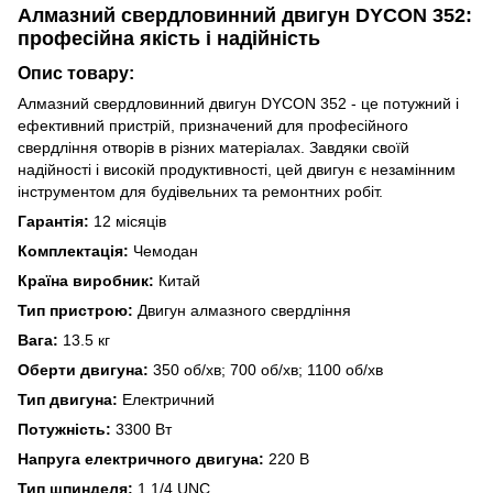
Алмазний свердловинний двигун DYCON 352:
професійна якість і надійність
Опис товару:
Алмазний свердловинний двигун DYCON 352 - це потужний і
ефективний пристрій, призначений для професійного
свердління отворів в різних матеріалах. Завдяки своїй
надійності і високій продуктивності, цей двигун є незамінним
інструментом для будівельних та ремонтних робіт.
Гарантія:
12 місяців
Комплектація:
Чемодан
Країна виробник:
Китай
Тип пристрою:
Двигун алмазного свердління
Вага:
13.5 кг
Оберти двигуна:
350 об/хв; 700 об/хв; 1100 об/хв
Тип двигуна:
Електричний
Потужність:
3300 Вт
Напруга електричного двигуна:
220 В
Тип шпинделя:
1 1/4 UNC