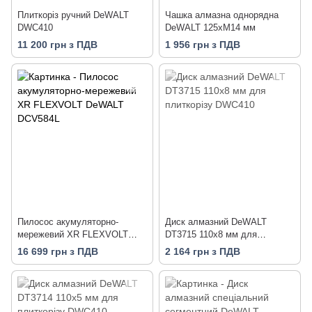
Плиткоріз ручний DeWALT
Чашка алмазна однорядна
DWC410
DeWALT 125хМ14 мм
11 200 грн з ПДВ
1 956 грн з ПДВ
Пилосос акумуляторно-
Диск алмазний DeWALT
мережевий XR FLEXVOLT
DT3715 110х8 мм для
DeWALT DCV584L
плиткорізу DWC410
16 699 грн з ПДВ
2 164 грн з ПДВ