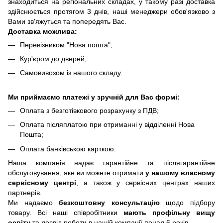
знаходиться на регіональних складах, у такому разі доставка
здійснюється протягом 3 днів, наші менеджери обов'язково з
Вами зв'яжуться та попередять Вас.
Доставка можлива:
Перевізником "Нова пошта";
Кур'єром до дверей;
Самовивозом із нашого складу.
Ми приймаємо платежі у зручній для Вас формі:
Оплата з безготівкового розрахунку з ПДВ;
Оплата післяплатою при отриманні у відділенні Нова
Пошта;
Оплата банківською карткою.
Наша компанія надає гарантійне та післягарантійне
обслуговування, яке ви можете отримати
у нашому власному
сервісному центрі
, а також у сервісних центрах наших
партнерів.
Ми надаємо
безкоштовну консультацію
щодо підбору
товару. Всі наші співробітники
мають профільну вищу
освіту
та досвід роботи в нашій компанії понад 6 років.