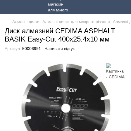
Алмазні диски
Алмазні диски для мокрого різання
Алмазні 
Диск алмазний CEDIMA ASPHALT
BASIK Easy-Cut 400х25.4х10 мм
Артикул:
50006991
Написати відгук