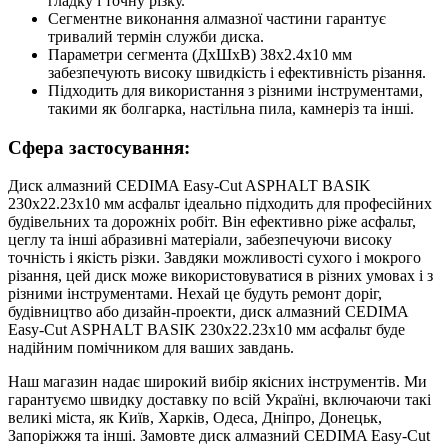
гладку і точну різку.
Сегментне виконання алмазної частини гарантує
тривалий термін служби диска.
Параметри сегмента (ДхШхВ) 38х2.4х10 мм
забезпечують високу швидкість і ефективність різання.
Підходить для використання з різними інструментами,
такими як болгарка, настільна пила, камнеріз та інші.
Сфера застосування:
Диск алмазний CEDIMA Easy-Cut ASPHALT BASIK
230х22.23х10 мм асфальт ідеально підходить для професійних
будівельних та дорожніх робіт. Він ефективно ріже асфальт,
цеглу та інші абразивні матеріали, забезпечуючи високу
точність і якість різки. Завдяки можливості сухого і мокрого
різання, цей диск може використовуватися в різних умовах і з
різними інструментами. Нехай це будуть ремонт доріг,
будівництво або дизайн-проекти, диск алмазний CEDIMA
Easy-Cut ASPHALT BASIK 230х22.23х10 мм асфальт буде
надійним помічником для ваших завдань.
Наш магазин надає широкий вибір якісних інструментів. Ми
гарантуємо швидку доставку по всій Україні, включаючи такі
великі міста, як Київ, Харків, Одеса, Дніпро, Донецьк,
Запоріжжя та інші. Замовте диск алмазний CEDIMA Easy-Cut