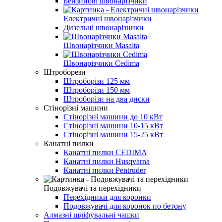
Бензинові швонарізчики
Електричні швонарізчики
Дизельні швонарізники
Швонарізчики Masalta
Швонарізчики Cedima
Штроборези
Штроборізи 125 мм
Штроборізи 150 мм
Штроборізи на два диски
Стінорізні машини
Стінорізні машини до 10 кВт
Стінорізні машини 10-15 кВт
Стінорізні машини 15-25 кВт
Канатні пилки
Канатні пилки CEDIMA
Канатні пилки Husqvarna
Канатні пилки Pentruder
Подовжувачі та перехідники
Перехідники для коронки
Подовжувачі для коронок по бетону
Алмазні шліфувальні чашки