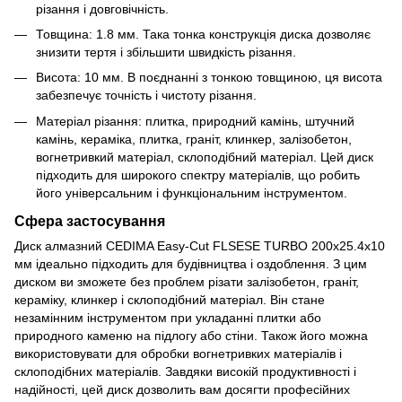
різання і довговічність.
Товщина: 1.8 мм. Така тонка конструкція диска дозволяє
знизити тертя і збільшити швидкість різання.
Висота: 10 мм. В поєднанні з тонкою товщиною, ця висота
забезпечує точність і чистоту різання.
Матеріал різання: плитка, природний камінь, штучний
камінь, кераміка, плитка, граніт, клинкер, залізобетон,
вогнетривкий матеріал, склоподібний матеріал. Цей диск
підходить для широкого спектру матеріалів, що робить
його універсальним і функціональним інструментом.
Сфера застосування
Диск алмазний CEDIMA Easy-Cut FLSESE TURBO 200х25.4х10
мм ідеально підходить для будівництва і оздоблення. З цим
диском ви зможете без проблем різати залізобетон, граніт,
кераміку, клинкер і склоподібний матеріал. Він стане
незамінним інструментом при укладанні плитки або
природного каменю на підлогу або стіни. Також його можна
використовувати для обробки вогнетривких матеріалів і
склоподібних матеріалів. Завдяки високій продуктивності і
надійності, цей диск дозволить вам досягти професійних