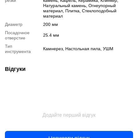
резки
камень, Кафель, Керамика, Клинкер,
Натуральный камень, Огнеупорный
материал, Плитка, Стеклоподобный
материал
Диаметр
200 мм
Посадочное
25.4 мм
отверстие
Тип
Камнерез, Настольная пила, УШМ
инструмента
Відгуки
Додайте перший відгук