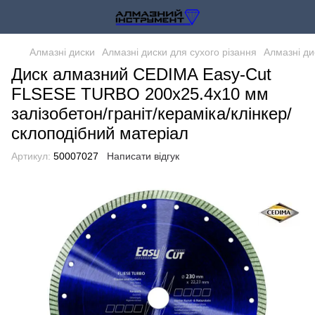
Алмазні диски
Алмазні диски для сухого різання
Алмазні ди
Диск алмазний CEDIMA Easy-Cut
FLSESE TURBO 200х25.4х10 мм
залізобетон/граніт/кераміка/клінкер/
склоподібний матеріал
Артикул:
50007027
Написати відгук