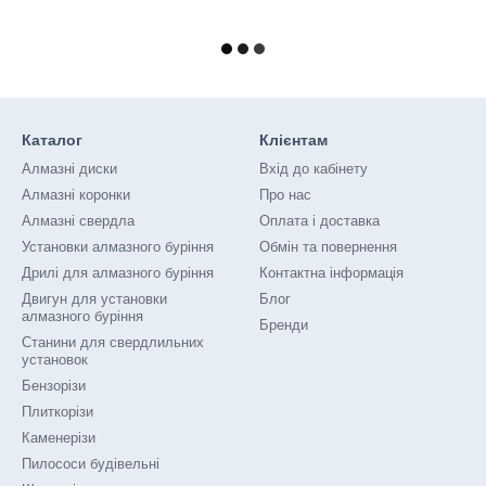
Каталог
Клієнтам
Алмазні диски
Вхід до кабінету
Алмазні коронки
Про нас
Алмазні свердла
Оплата і доставка
Установки алмазного буріння
Обмін та повернення
Дрилі для алмазного буріння
Контактна інформація
Двигун для установки
Блог
алмазного буріння
Бренди
Станини для свердлильних
установок
Бензорізи
Плиткорізи
Каменерізи
Пилососи будівельні