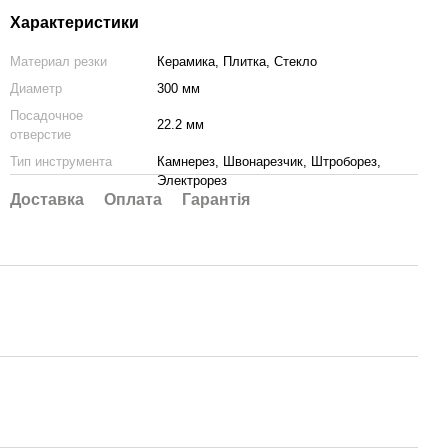
Характеристики
Материал резки
Керамика, Плитка, Стекло
Диаметр
300 мм
Посадочное
22.2 мм
отверстие
Тип инструмента
Камнерез, Швонарезчик, Штроборез,
Электрорез
Доставка
Оплата
Гарантія