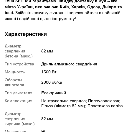
1500 SET. Ми гарантуємо швидку доставку в будь-яке
місто України, включаючи Київ, Харків, Одесу, Дніпро та
інші.
Здійсніть покупку сьогодні і переконайтеся в найвищій
якості і надійності цього інструменту!
Характеристики
Диаметр
сверления
82 мм
бетона (макс.)
Тип устройства
Дриль алмазного свердління
Мощность
1500 Вт
Обороты
2000 об/хв
двигателя
Тип двигателя
Електричний
Комплектация
Центрувальне свердло; Пилоуловлювач;
Гільза (діаметр 82 мм); Пластикова валіза
Диаметр
сверления
82 мм
кирпича (макс.)
Микроудар
Ні