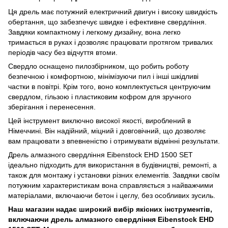
Ця дрель має потужний електричний двигун і високу швидкість
обертання, що забезпечує швидке і ефективне свердління.
Завдяки компактному і легкому дизайну, вона легко
тримається в руках і дозволяє працювати протягом тривалих
періодів часу без відчуття втоми.
Свердло оснащено пилозбірником, що робить роботу
безпечною і комфортною, мінімізуючи пил і інші шкідливі
частки в повітрі. Крім того, воно комплектується центруючим
свердлом, гільзою і пластиковим кофром для зручного
зберігання і перенесення.
Цей інструмент виключно високої якості, вироблений в
Німеччині. Він надійний, міцний і довговічний, що дозволяє
вам працювати з впевненістю і отримувати відмінні результати.
Дрель алмазного свердління Eibenstock EHD 1500 SET
ідеально підходить для використання в будівництві, ремонті, а
також для монтажу і установки різних елементів. Завдяки своїм
потужним характеристикам вона справляється з найважчими
матеріалами, включаючи бетон і цеглу, без особливих зусиль.
Наш магазин надає широкий вибір якісних інструментів,
включаючи дрель алмазного свердління Eibenstock EHD