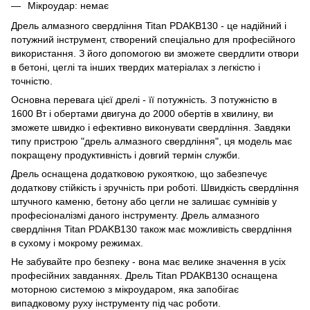
Мікроудар: немає
Дрель алмазного свердління Titan PDAKB130 - це надійний і
потужний інструмент, створений спеціально для професійного
використання. З його допомогою ви зможете свердлити отвори
в бетоні, цеглі та інших твердих матеріалах з легкістю і
точністю.
Основна перевага цієї дрелі - її потужність. З потужністю в
1600 Вт і обертами двигуна до 2000 обертів в хвилину, ви
зможете швидко і ефективно виконувати свердління. Завдяки
типу пристрою "дрель алмазного свердління", ця модель має
покращену продуктивність і довгий термін служби.
Дрель оснащена додатковою рукояткою, що забезпечує
додаткову стійкість і зручність при роботі. Швидкість свердління
штучного каменю, бетону або цегли не залишає сумнівів у
професіоналізмі даного інструменту. Дрель алмазного
свердління Titan PDAKB130 також має можливість свердління
в сухому і мокрому режимах.
Не забувайте про безпеку - вона має велике значення в усіх
професійних завданнях. Дрель Titan PDAKB130 оснащена
моторною системою з мікроударом, яка запобігає
випадковому руху інструменту під час роботи.